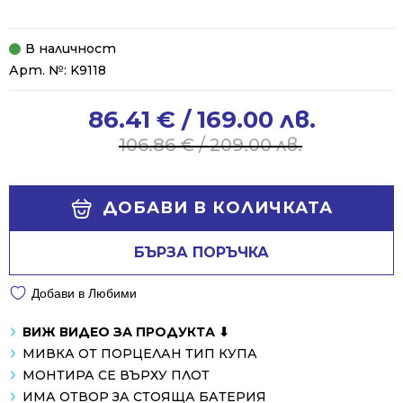
В наличност
Арт. №:
K9118
86.41
€
/ 169.00 лв.
Original
Current
price
price
106.86
€
/ 209.00 лв.
was:
is:
106.86 €
86.41 €
Alternative:
/
/
ДОБАВИ В КОЛИЧКАТА
209.00 лв..
169.00 лв..
БЪРЗА ПОРЪЧКА
Добави в Любими
ВИЖ ВИДЕО ЗА ПРОДУКТА ⬇
МИВКА ОТ ПОРЦЕЛАН ТИП КУПА
МОНТИРА СЕ ВЪРХУ ПЛОТ
ИМА ОТВОР ЗА СТОЯЩА БАТЕРИЯ