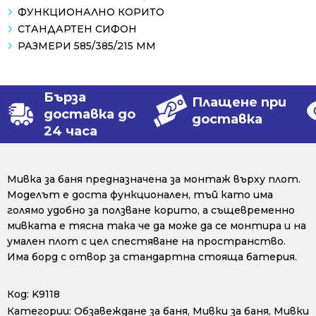
ФУНКЦИОНАЛНО КОРИТО
СТАНДАРТЕН СИФОН
РАЗМЕРИ 585/385/215 ММ
Бърза
Плащене при
доставка до
доставка
24 часа
Мивка за баня предназначена за монтаж върху плот.
Моделът е доста функционален, тъй като има
голямо удобно за ползване корито, а същевременно
мивката е тясна така че да може да се монтира и на
умален плот с цел спестяване на пространство.
Има борд с отвор за стандартна стояща батерия.
Код:
K9118
Категории:
Обзавеждане за баня
,
Мивки за баня
,
Мивки