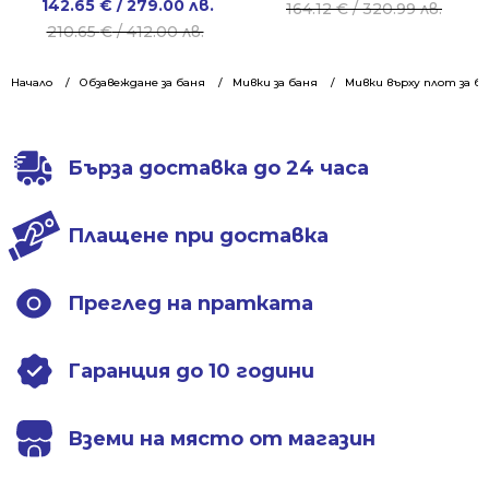
Original
Current
142.65
€
/ 279.00 лв.
price
price
164.12
€
/ 320.99 лв.
price
price
210.65
€
/ 412.00 лв.
was:
is:
was:
is:
164.12 €
127.31 €
210.65 €
142.65 €
Начало
Обзавеждане за баня
Мивки за баня
Мивки върху плот за б
/
/
/
/
320.99 лв..
249.00 лв..
412.00 лв..
279.00 лв..
Бърза доставка до 24 часа
Плащене при доставка
Преглед на пратката
Гаранция до 10 години
Вземи на място от магазин