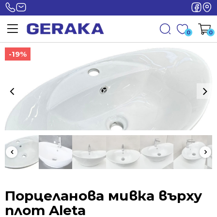
0
0
-19%
-19%
Порцеланова мивка върху
плот Aleta