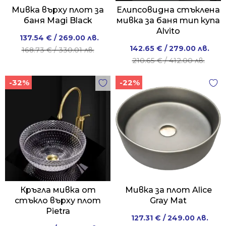
Мивка върху плот за
Елипсовидна стъклена
баня Magi Black
мивка за баня тип купа
Alvito
Original
Current
137.54
€
/ 269.00 лв.
Original
Current
142.65
€
/ 279.00 лв.
price
price
168.73
€
/ 330.01 лв.
price
price
210.65
€
/ 412.00 лв.
was:
is:
was:
is:
168.73 €
137.54 €
-32%
-22%
210.65 €
142.65 €
/
/
/
/
330.01 лв..
269.00 лв..
412.00 лв..
279.00 лв..
Кръгла мивка от
Мивка за плот Alice
стъкло върху плот
Gray Mat
Pietra
Original
Current
127.31
€
/ 249.00 лв.