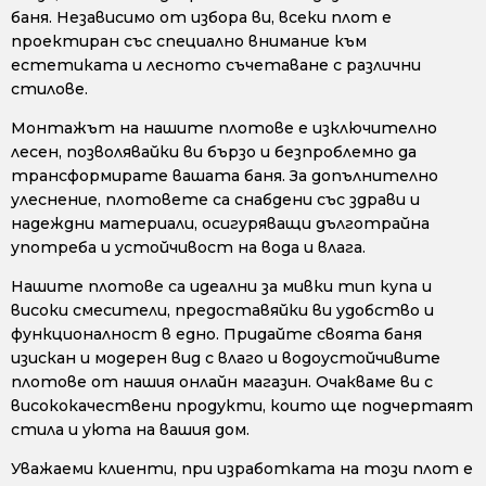
баня. Независимо от избора ви, всеки плот е
проектиран със специално внимание към
естетиката и лесното съчетаване с различни
стилове.
Монтажът на нашите плотове е изключително
лесен, позволявайки ви бързо и безпроблемно да
трансформирате вашата баня. За допълнително
улеснение, плотовете са снабдени със здрави и
надеждни материали, осигуряващи дълготрайна
употреба и устойчивост на вода и влага.
Нашите плотове са идеални за мивки тип купа и
високи смесители, предоставяйки ви удобство и
функционалност в едно. Придайте своята баня
изискан и модерен вид с влаго и водоустойчивите
плотове от нашия онлайн магазин. Очакваме ви с
висококачествени продукти, които ще подчертаят
стила и уюта на вашия дом.
Уважаеми клиенти, при изработката на този плот е