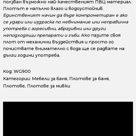
ползван възможно най-качественият ПВЦ материал.
Плотът е напълно влаго и водоустойчив.
Единственият начин да бъде компрометиран е ако
се удари или издраска по невнимание или неправилна
употреба с агресивни, абразивни или други
неподходящи препарати и гъби.
Ако пазите своя
плот от механични въздействия и просто го
почиствате внимателно с вода ще се радвате на
дълги години употреба.
Код:
WG900
Категории:
Мебели за баня
,
Плотове за баня
,
Плотове
,
Плотове за мивки