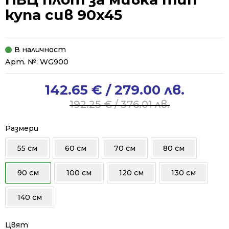
купа сив 90x45
В наличност
Арт. №:
WG900
142.65
€
/ 279.00 лв.
Original
Current
price
price
192.25
€
/ 376.01 лв.
was:
is:
192.25 €
142.65 €
Размери
/
/
55 см
60 см
70 см
80 см
376.01 лв..
279.00 лв..
90 см
100 см
120 см
130 см
140 см
Цвят