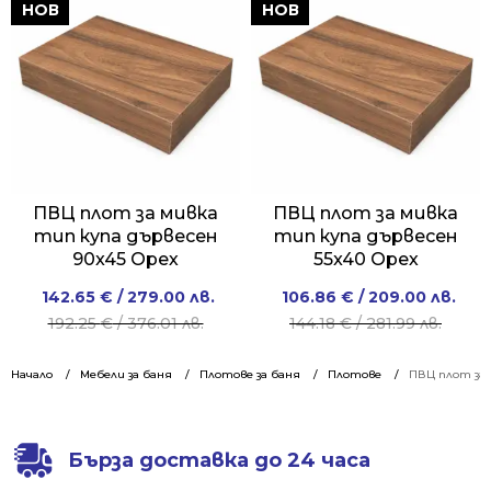
/
/
/
/
НОВ
НОВ
343.99 лв..
258.99 лв..
403.00 лв..
299.01 лв..
ПВЦ плот за мивка
ПВЦ плот за мивка
тип купа дървесен
тип купа дървесен
90x45 Орех
55x40 Орех
Original
Current
Original
Current
142.65
€
/ 279.00 лв.
106.86
€
/ 209.00 лв.
price
price
price
price
192.25
€
/ 376.01 лв.
144.18
€
/ 281.99 лв.
was:
is:
was:
is:
192.25 €
142.65 €
144.18 €
106.86 €
Начало
Мебели за баня
Плотове за баня
Плотове
ПВЦ плот за 
/
/
/
/
376.01 лв..
279.00 лв..
281.99 лв..
209.00 лв..
Бърза доставка до 24 часа