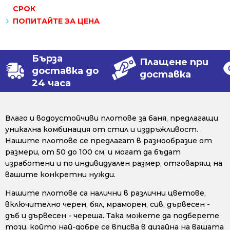
СРОК
ПОПИТАЙТЕ ЗА ЦЕНА
Бърза
Плащене при
доставка до
доставка
24 часа
Влаго и водоустойчиви плотове за баня, предлагащи
уникална комбинация от стил и издръжливост.
Нашите плотове се предлагат в разнообразие от
размери, от 50 до 100 см, и могат да бъдат
изработени и по индивидуален размер, отговарящ на
вашите конкретни нужди.
Нашите плотове са налични в различни цветове,
включително черен, бял, мраморен, сив, дървесен -
дъб и дървесен - череша. Така можете да подберете
този, който най-добре се вписва в дизайна на вашата