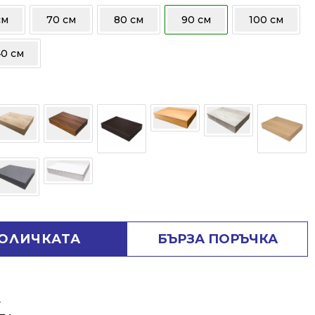
см
70 см
80 см
90 см
100 см
40 см
КОЛИЧКАТА
БЪРЗА ПОРЪЧКА
⬇