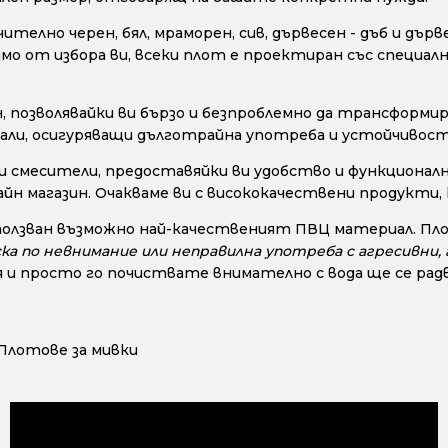
телно черен, бял, мраморен, сив, дървесен - дъб и дър
исимо от избора ви, всеки плот е проектиран със специ
позволявайки ви бързо и безпроблемно да трансформир
ли, осигуряващи дълготрайна употреба и устойчивост н
и смесители, предоставяйки ви удобство и функционалн
айн магазин. Очакваме ви с висококачествени продукти
ползван възможно най-качественият ПВЦ материал. Пло
ска по невнимание или неправилна употреба с агресивни
 и просто го почиствате внимателно с вода ще се радв
Плотове за мивки