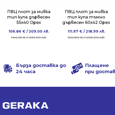
ПВЦ плот за мивка
ПВЦ плот за мивка
тип купа дървесен
тип купа тъмно
55x40 Орех
дървесен 60x42 Орех
Original
Current
Original
Current
106.86
€
/ 209.00 лв.
111.97
€
/ 218.99 лв.
price
price
price
price
144.18
€
/ 281.99 лв.
150.83
€
/ 295.00 лв.
was:
is:
was:
is:
144.18 €
106.86 €
150.83 €
111.97 €
/
/
/
/
281.99 лв..
209.00 лв..
295.00 лв..
218.99 лв..
Бърза доставка до
Плащене
24 часа
при доста