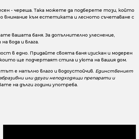
весен - череша. Така можете да подберете този, който
ално внимание към естетиката и лесното съчетаване с
ате вашата баня. За допълнително улеснение,
а вода и влага.
ост в едно. Придайте своята баня изискан и модерен
, които ще подчертаят стила и уюта на вашия дом.
тът е напълно влаго и водоустойчив.
Единственият
, абразивни или други неподходящи препарати и
ате на дълги години употреба.