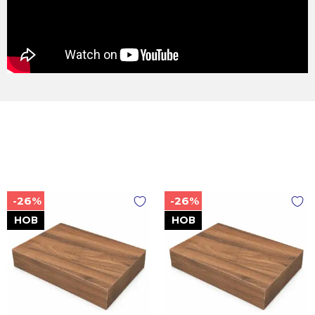
-26%
-26%
НОВ
НОВ