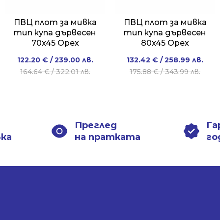
ПВЦ плот за мивка
ПВЦ плот за мивка
тип купа дървесен
тип купа дървесен
70x45 Орех
80x45 Орех
Original
Current
Original
Current
122.20
€
/ 239.00 лв.
132.42
€
/ 258.99 лв.
price
price
price
price
164.64
€
/ 322.01 лв.
175.88
€
/ 343.99 лв.
was:
is:
was:
is:
164.64 €
122.20 €
175.88 €
132.42 €
/
/
/
/
322.01 лв..
239.00 лв..
343.99 лв..
258.99 лв..
Преглед
Га
вка
на пратката
го