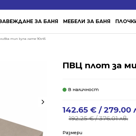
ЗАВЕЖДАНЕ ЗА БАНЯ
МЕБЕЛИ ЗА БАНЯ
ПЛОЧК
мивка тип купа лате 90x45
ПВЦ плот за ми
В наличност
142.65
€
/ 279.00 
Original
Current
price
price
192.25
€
/ 376.01 лв.
was:
is:
192.25 €
142.65 €
Размери