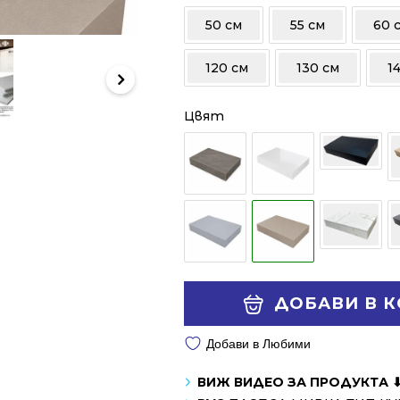
/
/
50 см
55 см
60 
376.01 лв..
279.00 лв..
120 см
130 см
1
Цвят
Alternative:
ДОБАВИ В 
Добави в Любими
ВИЖ ВИДЕО ЗА ПРОДУКТА 