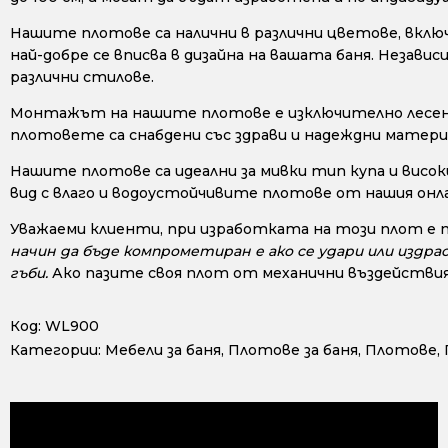
Нашите плотове са налични в различни цветове, включи
най-добре се вписва в дизайна на вашата баня. Незав
различни стилове.
Монтажът на нашите плотове е изключително лесен, 
плотовете са снабдени със здрави и надеждни материа
Нашите плотове са идеални за мивки тип купа и висок
вид с влаго и водоустойчивите плотове от нашия онл
Уважаеми клиенти, при изработката на този плот е 
начин да бъде компрометиран е ако се удари или издра
гъби.
Ако пазите своя плот от механични въздействия
Код:
WL900
Категории:
Мебели за баня
,
Плотове за баня
,
Плотове
,