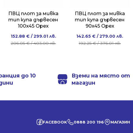
ПВЦ плот за мивка
ПВЦ плот за мивка
тип купа дървесен
тип купа дървесен
100x45 Орех
90x45 Орех
Original
Current
Original
Current
152.88
€
/ 299.01 лв.
142.65
€
/ 279.00 лв.
price
price
price
price
206.05
€
/ 403.00 лв.
192.25
€
/ 376.01 лв.
was:
is:
was:
is:
206.05 €
152.88 €
192.25 €
142.65 €
/
/
/
/
403.00 лв..
299.01 лв..
376.01 лв..
279.00 лв..
ранция до 10
Вземи на място от
дини
магазин
FACEBOOK
0888 200 196
МАГАЗИН