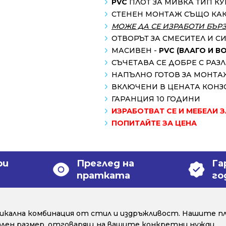
PVC
ПЛОТ ЗА МИВКА ТИП К
СТЕНЕН МОНТАЖ СЪЩО КА
МОЖЕ ДА СЕ ИЗРАБОТИ БЪР
ОТВОРЪТ ЗА СМЕСИТЕЛ И С
МАСИВЕН -
PVC (ВЛАГО И 
СЪЧЕТАВА СЕ ДОБРЕ С РА
НАПЪЛНО ГОТОВ ЗА МОНТА
ВКЛЮЧЕНИ В ЦЕНАТА КОНЗ
ГАРАНЦИЯ 10 ГОДИНИ
ИЗРАБОТВАТ СЕ И МЕБЕЛИ 
ПОПИТАЙТЕ ЗА ЦЕНА
ри
Преглед на
Га
пратката
го
уникална комбинация от стил и издръжливост. Нашите пл
уален размер, отговарящ на вашите конкретни нужди.