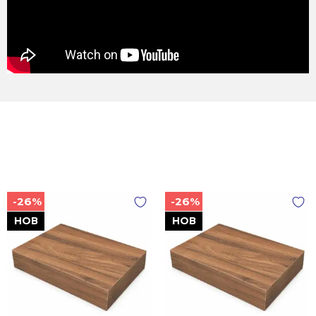
-26%
-26%
НОВ
НОВ