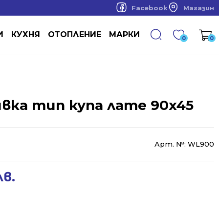
Facebook
Магазин
И
КУХНЯ
ОТОПЛЕНИЕ
МАРКИ
0
0
вка тип купа лате 90x45
Арт. №:
WL900
лв.