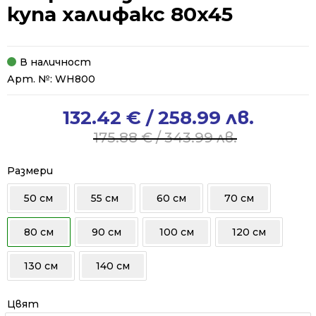
купа халифакс 80x45
В наличност
Арт. №:
WH800
132.42
€
/ 258.99 лв.
Original
Current
price
price
175.88
€
/ 343.99 лв.
was:
is:
175.88 €
132.42 €
Размери
/
/
50 см
55 см
60 см
70 см
343.99 лв..
258.99 лв..
80 см
90 см
100 см
120 см
130 см
140 см
Цвят