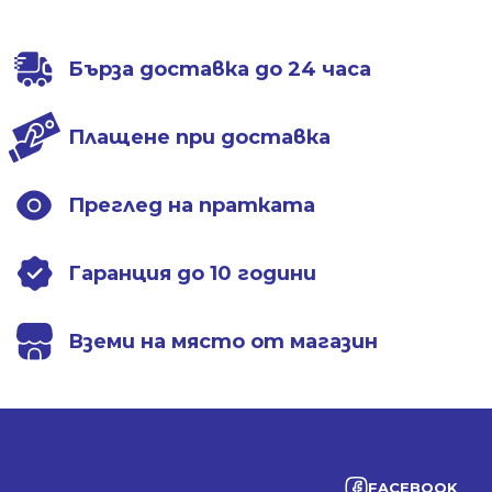
/
/
/
/
403.00 лв..
299.01 лв..
376.01 лв..
279.00 лв..
Бърза доставка до 24 часа
Плащене при доставка
Преглед на пратката
Гаранция до 10 години
Вземи на място от магазин
FACEBOOK