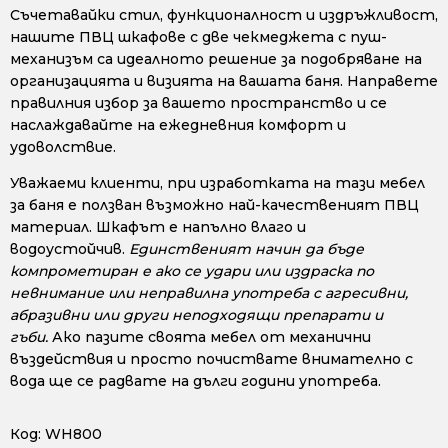
Съчетавайки стил, функционалност и издръжливост,
нашите ПВЦ шкафове с две чекмеджета с пуш-
механизъм са идеалното решение за подобряване на
организацията и визията на вашата баня. Направете
правилния избор за вашето пространство и се
наслаждавайте на ежедневния комфорт и
удоволствие.
Уважаеми клиенти, при изработката на тази мебел
за баня е ползван възможно най-качественият ПВЦ
материал. Шкафът е напълно влаго и
водоустойчив.
Единственият начин да бъде
компрометиран е ако се удари или издраска по
невнимание или неправилна употреба с агресивни,
абразивни или други неподходящи препарати и
гъби.
Ако пазите своята мебел от механични
въздействия и просто почиствате внимателно с
вода ще се радвате на дълги години употреба.
Код:
WH800