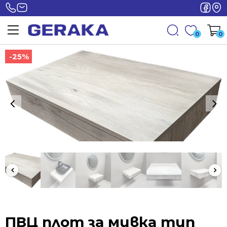
0
0
-25%
-25%
ПВЦ плот за мивка тип