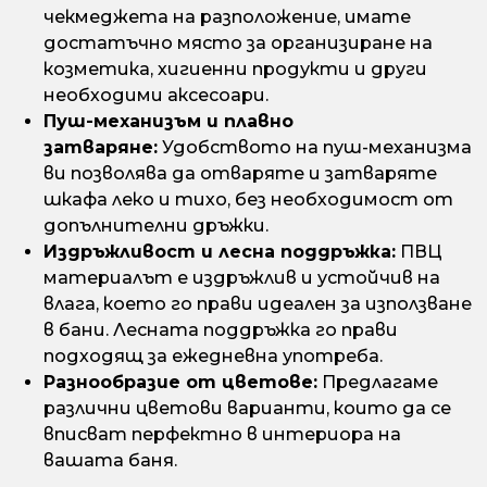
чекмеджета на разположение, имате
достатъчно място за организиране на
козметика, хигиенни продукти и други
необходими аксесоари.
Пуш-механизъм и плавно
затваряне:
Удобството на пуш-механизма
ви позволява да отваряте и затваряте
шкафа леко и тихо, без необходимост от
допълнителни дръжки.
Издръжливост и лесна поддръжка:
ПВЦ
материалът е издръжлив и устойчив на
влага, което го прави идеален за използване
в бани. Лесната поддръжка го прави
подходящ за ежедневна употреба.
Разнообразие от цветове:
Предлагаме
различни цветови варианти, които да се
вписват перфектно в интериора на
вашата баня.