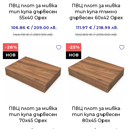
ПВЦ плот за мивка
ПВЦ плот за мивка
тип купа дървесен
тип купа тъмно
55x40 Орех
дървесен 60x42 Орех
Original
Current
Original
Current
106.86
€
/ 209.00 лв.
111.97
€
/ 218.99 лв.
price
price
price
price
144.18
€
/ 281.99 лв.
150.83
€
/ 295.00 лв.
was:
is:
was:
is:
-26%
-25%
144.18 €
106.86 €
150.83 €
111.97 €
/
/
/
/
НОВ
НОВ
281.99 лв..
209.00 лв..
295.00 лв..
218.99 лв..
ПВЦ плот за мивка
ПВЦ плот за мивка
тип купа дървесен
тип купа дървесен
70x45 Орех
80x45 Орех