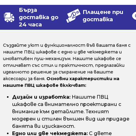
Бърза
Плащене при
доставка до
доставка
24 часа
Създайте уют и функционалност във вашата баня с
нашите ПВЦ шкафове с едно и две чекмеджета и
иновативен пуш-механизъм. Нашите шкафове се
отличават със стил и практичност, предлагайки
идеалното решение за съхранение на вашите
аксесоари за баня.
Основни характеристики на
нашите ПВЦ шкафове включват:
Дизайн и изработка:
Нашите ПВЦ
шкафове са внимателно проектирани с
внимание към детайлите. Техният
модерен и стилен външен вид ще придаде
банята ви изисканост.
Едно или две чекмеджета:
С двете