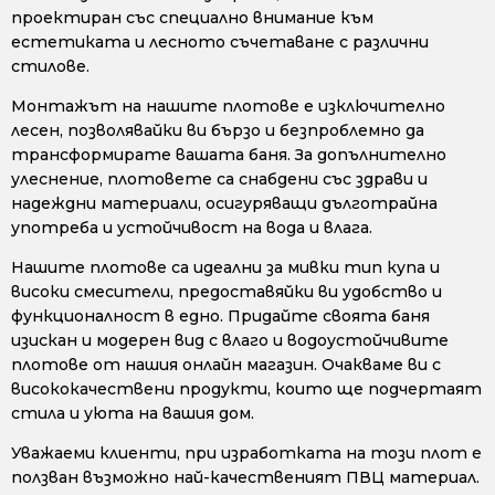
проектиран със специално внимание към
естетиката и лесното съчетаване с различни
стилове.
Монтажът на нашите плотове е изключително
лесен, позволявайки ви бързо и безпроблемно да
трансформирате вашата баня. За допълнително
улеснение, плотовете са снабдени със здрави и
надеждни материали, осигуряващи дълготрайна
употреба и устойчивост на вода и влага.
Нашите плотове са идеални за мивки тип купа и
високи смесители, предоставяйки ви удобство и
функционалност в едно. Придайте своята баня
изискан и модерен вид с влаго и водоустойчивите
плотове от нашия онлайн магазин. Очакваме ви с
висококачествени продукти, които ще подчертаят
стила и уюта на вашия дом.
Уважаеми клиенти, при изработката на този плот е
ползван възможно най-качественият ПВЦ материал.