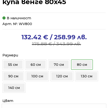
купа венге 80x45
В наличност
Арт. №:
WV800
132.42
€
/ 258.99 лв.
Original
Current
price
price
175.88
€
/ 343.99 лв.
was:
is:
175.88 €
132.42 €
Размери
/
/
55 см
60 см
70 см
80 см
343.99 лв..
258.99 лв..
90 см
100 см
120 см
130 см
140 см
Цвят