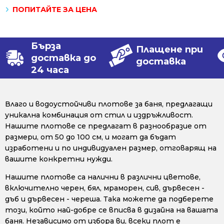
ПОПИТАЙТЕ ЗА ЦЕНА
Бърза
Плащене при
доставка до
доставка
24 часа
Влаго и водоустойчиви плотове за баня, предлагащи
уникална комбинация от стил и издръжливост.
Нашите плотове се предлагат в разнообразие от
размери, от 50 до 100 см, и могат да бъдат
изработени и по индивидуален размер, отговарящ на
вашите конкретни нужди.
Нашите плотове са налични в различни цветове,
включително черен, бял, мраморен, сив, дървесен -
дъб и дървесен - череша. Така можете да подберете
този, който най-добре се вписва в дизайна на вашата
баня. Независимо от избора ви, всеки плот е