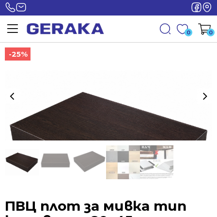
0
0
-25%
-25%
ПВЦ плот за мивка тип