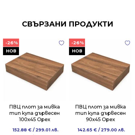
СВЪРЗАНИ ПРОДУКТИ
-26%
-26%
НОВ
НОВ
ПВЦ плот за мивка
ПВЦ плот за мивка
тип купа дървесен
тип купа дървесен
100x45 Орех
90x45 Орех
Original
Current
Original
Current
152.88
€
/ 299.01 лв.
142.65
€
/ 279.00 лв.