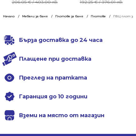
price
price
price
price
206.05
€
/ 403.00 лв.
192.25
€
/ 376.01 лв.
was:
is:
was:
is:
206.05 €
152.88 €
192.25 €
142.65 €
Начало
Мебели за баня
Плотове за баня
Плотове
ПВЦ плот за 
/
/
/
/
403.00 лв..
299.01 лв..
376.01 лв..
279.00 лв..
Бърза доставка до 24 часа
Плащене при доставка
Преглед на пратката
Гаранция до 10 години
Вземи на място от магазин