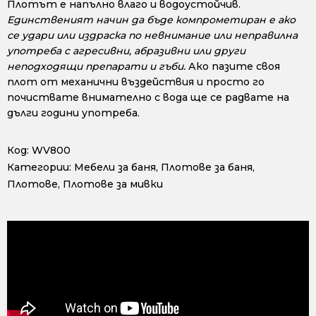
Плотът е напълно влаго и водоустойчив.
Единственият начин да бъде компрометиран е ако
се удари или издраска по невнимание или неправилна
употреба с агресивни, абразивни или други
неподходящи препарати и гъби.
Ако пазите своя
плот от механични въздействия и просто го
почиствате внимателно с вода ще се радвате на
дълги години употреба.
Код:
WV800
Категории:
Мебели за баня
,
Плотове за баня
,
Плотове
,
Плотове за мивки