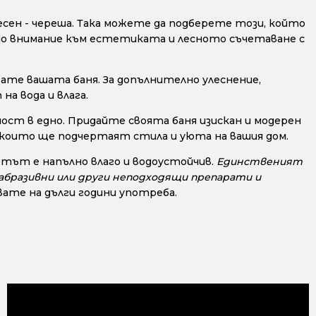
весен - череша. Така можете да подберете този, който
ално внимание към естетиката и лесното съчетаване с
ате вашата баня. За допълнително улеснение,
а вода и влага.
ост в едно. Придайте своята баня изискан и модерен
, които ще подчертаят стила и уюта на вашия дом.
тът е напълно влаго и водоустойчив.
Единственият
, абразивни или други неподходящи препарати и
ате на дълги години употреба.