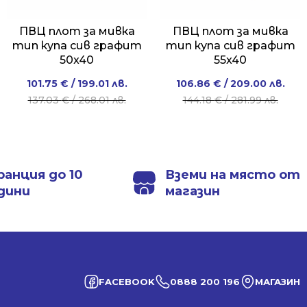
ПВЦ плот за мивка
ПВЦ плот за мивка
тип купа сив графит
тип купа сив графит
50x40
55x40
Original
Current
Original
Current
101.75
€
/ 199.01 лв.
106.86
€
/ 209.00 лв.
price
price
price
price
137.03
€
/ 268.01 лв.
144.18
€
/ 281.99 лв.
was:
is:
was:
is:
137.03 €
101.75 €
144.18 €
106.86 €
/
/
/
/
268.01 лв..
199.01 лв..
281.99 лв..
209.00 лв..
ранция до 10
Вземи на място от
дини
магазин
FACEBOOK
0888 200 196
МАГАЗИН