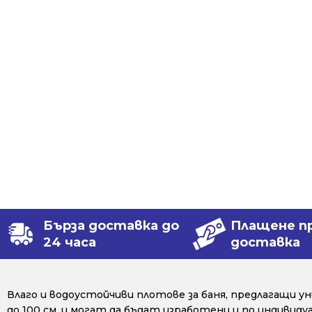
Бърза доставка до
Плащене п
24 часа
доставка
Влаго и водоустойчиви плотове за баня, предлагащи 
до 100 см, и могат да бъдат изработени и по индивид