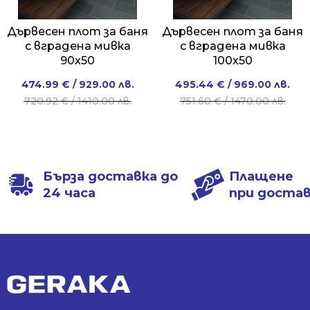
Дървесен плот за баня
Дървесен плот за баня
с вградена мивка
с вградена мивка
90x50
100x50
Original
Current
Original
Current
474.99
€
/ 929.00 лв.
495.44
€
/ 969.00 лв.
price
price
price
price
720.92
€
/ 1410.00 лв.
751.60
€
/ 1470.00 лв.
was:
is:
was:
is:
720.92 €
474.99 €
751.60 €
495.44 €
/
/
/
/
1410.00 лв..
929.00 лв..
1470.00 лв..
969.00 лв..
Бърза доставка до
Плащене
24 часа
при доста