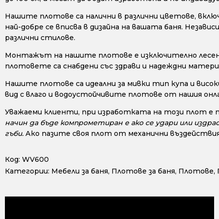
Нашите плотове са налични в различни цветове, включи
най-добре се вписва в дизайна на вашата баня. Незав
различни стилове.
Монтажът на нашите плотове е изключително лесен, 
плотовете са снабдени със здрави и надеждни материа
Нашите плотове са идеални за мивки тип купа и висок
вид с влаго и водоустойчивите плотове от нашия онл
Уважаеми клиенти, при изработката на този плот е 
начин да бъде компрометиран е ако се удари или издра
гъби.
Ако пазите своя плот от механични въздействия
Код:
WV600
Категории:
Мебели за баня
,
Плотове за баня
,
Плотове
,