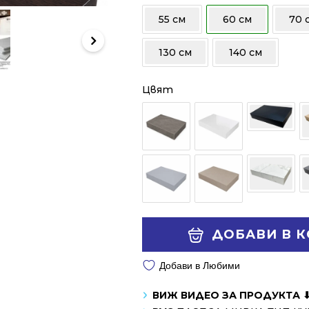
/
/
55 см
60 см
70 
295.00 лв..
218.99 лв..
130 см
140 см
Цвят
Alternative:
ДОБАВИ В 
Добави в Любими
ВИЖ ВИДЕО ЗА ПРОДУКТА 