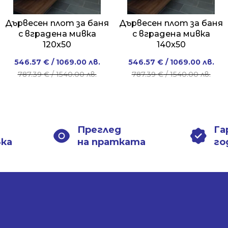
Дървесен плот за баня
Дървесен плот за баня
с вградена мивка
с вградена мивка
120x50
140x50
Original
Current
Original
Current
546.57
€
/ 1069.00 лв.
546.57
€
/ 1069.00 лв.
price
price
price
price
787.39
€
/ 1540.00 лв.
787.39
€
/ 1540.00 лв.
was:
is:
was:
is:
787.39 €
546.57 €
787.39 €
546.57 €
/
/
/
/
1540.00 лв..
1069.00 лв..
1540.00 лв..
1069.00 лв..
Преглед
Га
вка
на пратката
го