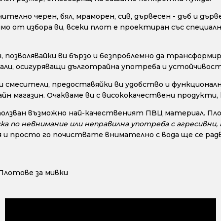
телно черен, бял, мраморен, сив, дървесен - дъб и дър
исимо от избора ви, всеки плот е проектиран със специ
позволявайки ви бързо и безпроблемно да трансформир
ли, осигуряващи дълготрайна употреба и устойчивост н
и смесители, предоставяйки ви удобство и функционалн
айн магазин. Очакваме ви с висококачествени продукти
ползван възможно най-качественият ПВЦ материал. Пло
ска по невнимание или неправилна употреба с агресивни
 и просто го почиствате внимателно с вода ще се радв
Плотове за мивки