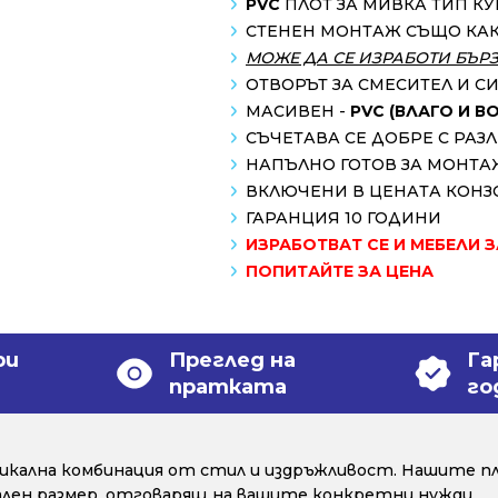
PVC
ПЛОТ ЗА МИВКА ТИП К
СТЕНЕН МОНТАЖ СЪЩО КА
МОЖЕ ДА СЕ ИЗРАБОТИ БЪР
ОТВОРЪТ ЗА СМЕСИТЕЛ И С
МАСИВЕН -
PVC (ВЛАГО И 
СЪЧЕТАВА СЕ ДОБРЕ С РА
НАПЪЛНО ГОТОВ ЗА МОНТА
ВКЛЮЧЕНИ В ЦЕНАТА КОНЗ
ГАРАНЦИЯ 10 ГОДИНИ
ИЗРАБОТВАТ СЕ И МЕБЕЛИ 
ПОПИТАЙТЕ ЗА ЦЕНА
ри
Преглед на
Га
пратката
го
уникална комбинация от стил и издръжливост. Нашите пл
уален размер, отговарящ на вашите конкретни нужди.