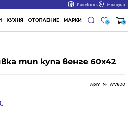
Facebook
Магазин
И
КУХНЯ
ОТОПЛЕНИЕ
МАРКИ
0
0
вка тип купа венге 60x42
Арт. №:
WV600
.