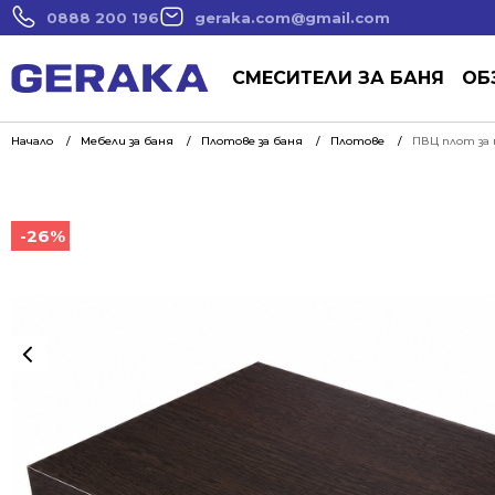
0888 200 196
geraka.com@gmail.com
СМЕСИТЕЛИ ЗА БАНЯ
ОБ
Начало
Мебели за баня
Плотове за баня
Плотове
ПВЦ плот за 
-26%
-26%