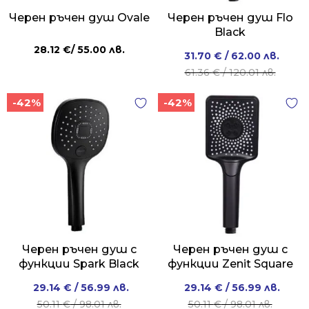
Черен ръчен душ Ovale
Черен ръчен душ Flo
Black
28.12
€
/ 55.00 лв.
Original
Current
31.70
€
/ 62.00 лв.
price
price
61.36
€
/ 120.01 лв.
was:
is:
-42%
-42%
61.36 €
31.70 €
/
/
120.01 лв..
62.00 лв..
Черен ръчен душ с
Черен ръчен душ с
функции Spark Black
функции Zenit Square
Original
Current
Original
Current
29.14
€
/ 56.99 лв.
29.14
€
/ 56.99 лв.
price
price
price
price
50.11
€
/ 98.01 лв.
50.11
€
/ 98.01 лв.