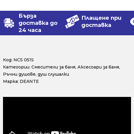
Бърза
Плащене при
доставка до
доставка
24 часа
Код:
NCS 051S
Категории:
Смесители за баня
,
Аксесоари за баня
,
Ръчни душове, душ слушалки
Марка:
DEANTE