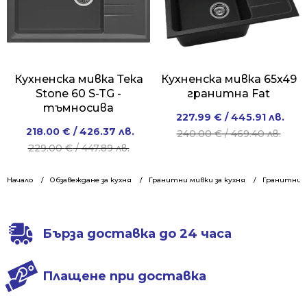
Кухненска мивка Тека
Кухненска мивка 65x49
Stone 60 S-TG -
гранитна Fat
тъмносива
Original
Current
227.99
€
/ 445.91 лв.
Original
Current
218.00
€
/ 426.37 лв.
price
price
240.00
€
/ 469.40 лв.
price
price
229.00
€
/ 447.89 лв.
was:
is:
was:
is:
240.00 €
227.99 €
229.00 €
218.00 €
Начало
Обзавеждане за кухня
Гранитни мивки за кухня
/
/
Гранитни м
/
/
469.40 лв..
445.91 лв..
447.89 лв..
426.37 лв..
Бърза доставка до 24 часа
Плащене при доставка