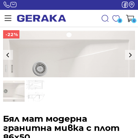
0
0
-22%
-22%
Бял мат модерна
гранитна мивка с плот
86x50