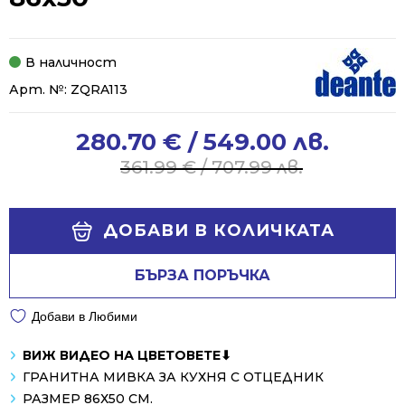
В наличност
Арт. №:
ZQRA113
280.70
€
/ 549.00 лв.
Original
Current
price
price
361.99
€
/ 707.99 лв.
was:
is:
361.99 €
280.70 €
Alternative:
/
/
ДОБАВИ В КОЛИЧКАТА
707.99 лв..
549.00 лв..
БЪРЗА ПОРЪЧКА
Добави в Любими
ВИЖ ВИДЕО НА ЦВЕТОВЕТЕ⬇
ГРАНИТНА МИВКА ЗА КУХНЯ С ОТЦЕДНИК
РАЗМЕР 86Х50 СМ.