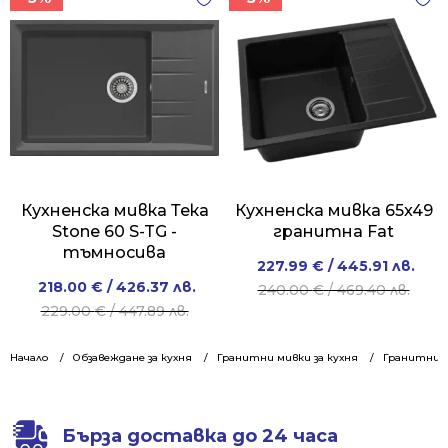
Кухненска мивка Тека
Кухненска мивка 65x49
Stone 60 S-TG -
гранитна Fat
тъмносива
Original
Current
227.99
€
/ 445.91 лв.
Original
Current
218.00
€
/ 426.37 лв.
price
price
240.00
€
/ 469.40 лв.
price
price
229.00
€
/ 447.89 лв.
was:
is:
was:
is:
240.00 €
227.99 €
229.00 €
218.00 €
Начало
Обзавеждане за кухня
Гранитни мивки за кухня
/
/
Гранитни м
/
/
469.40 лв..
445.91 лв..
447.89 лв..
426.37 лв..
Бърза доставка до 24 часа