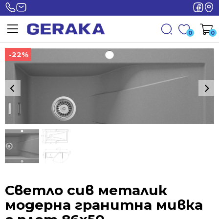
0
0
-22%
-22%
Светло сив металик
модерна гранитна мивка