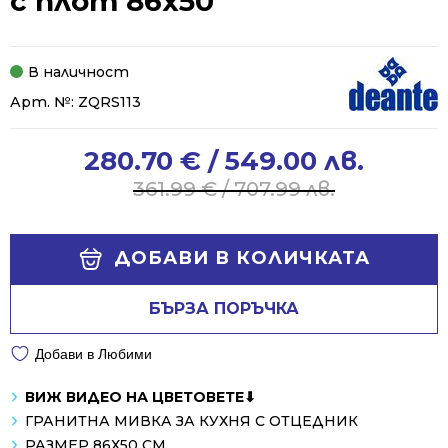
с плот 86x50
В наличност
Арт. №:
ZQRS113
280.70
€
/ 549.00 лв.
Original
Current
price
price
361.99
€
/ 707.99 лв.
was:
is:
361.99 €
280.70 €
Alternative:
/
/
ДОБАВИ В КОЛИЧКАТА
707.99 лв..
549.00 лв..
БЪРЗА ПОРЪЧКА
Добави в Любими
ВИЖ ВИДЕО НА ЦВЕТОВЕТЕ⬇
ГРАНИТНА МИВКА ЗА КУХНЯ С ОТЦЕДНИК
РАЗМЕР 86Х50 СМ.