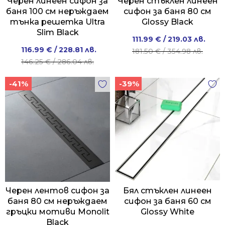
Черен линеен сифон за
Черен стъклен линеен
баня 100 см неръждаем
сифон за баня 80 см
тънка решетка Ultra
Glossy Black
Slim Black
Original
Current
111.99
€
/ 219.03 лв.
Original
Current
116.99
€
/ 228.81 лв.
price
price
181.50
€
/ 354.98 лв.
price
price
146.25
€
/ 286.04 лв.
was:
is:
was:
is:
181.50 €
111.99 €
-41%
-39%
146.25 €
116.99 €
/
/
/
/
354.98 лв..
219.03 лв..
286.04 лв..
228.81 лв..
Черен лентов сифон за
Бял стъклен линеен
баня 80 см неръждаем
сифон за баня 60 см
гръцки мотиви Monolit
Glossy White
Black