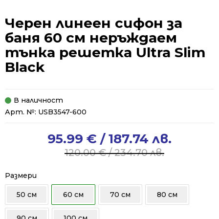
Черен линеен сифон за
баня 60 см неръждаем
тънка решетка Ultra Slim
Black
В наличност
Арт. №:
USB3547-600
95.99
€
/ 187.74 лв.
Original
Current
price
price
120.00
€
/ 234.70 лв.
was:
is:
120.00 €
95.99 €
Размери
/
/
50 см
60 см
70 см
80 см
234.70 лв..
187.74 лв..
90 см
100 см