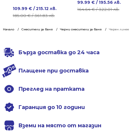
Original
Current
99.99
€
/ 195.56 лв.
Original
Current
109.99
€
/ 215.12 лв.
price
price
164.64
€
/ 322.01 лв.
price
price
185.00
€
/ 361.83 лв.
was:
is:
was:
is:
164.64 €
99.99 €
185.00 €
109.99 €
Начало
Смесители за баня
Черни смесители за баня
/
/
Черен линеен 
/
/
322.01 лв..
195.56 лв..
361.83 лв..
215.12 лв..
Бърза доставка до 24 часа
Плащене при доставка
Преглед на пратката
Гаранция до 10 години
Вземи на място от магазин