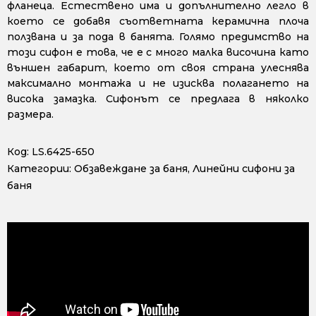
фланеца. Естествено има и допълнително легло в
което се добавя съответната керамична плоча
ползвана и за пода в банята. Голямо предимство на
този сифон е това, че е с много малка височина като
външен габарит, което от своя страна улеснява
максимално монтажа и не изисква полагането на
висока замазка. Сифонът се предлага в няколко
размера.
Код:
LS.6425-650
Категории:
Обзавеждане за баня
,
Линейни сифони за
баня