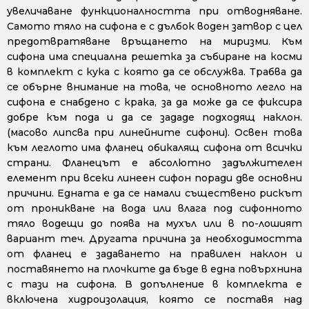
увеличаване функционалността при отводняване.
Самото тяло на сифона е с дълбок воден затвор с цел
предотвратяване връщането на миризми. Към
сифона има специална решетка за събиране на косми
в комплект с кука с която да се обслужва. Трабва да
се обърне внимание на това, че основното легло на
сифона е снабдено с крака, за да може да се фиксира
добре към пода и да се зададе подходящ наклон.
(масово липсва при линейните сифони). Освен това
към леглото има фланец обикалящ сифона от всички
страни. Фланецът е абсолютно задължителен
елемент при всеки линеен сифон поради две основни
причини. Едната е да се намали съществено рискът
от проникване на вода или влага под сифонното
тяло водещи до поява на мухъл или в по-лошият
вариант теч. Другата причина за необходимостта
от фланец е задаването на правилен наклон и
поставянето на плочките да бъде в една повърхнина
с тази на сифона. В допълнение в комплекта е
включена хидроизолация, която се поставя над