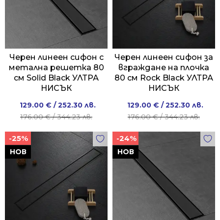
Черен линеен сифон с
Черен линеен сифон за
метална решетка 80
вграждане на плочка
см Solid Black УЛТРА
80 см Rock Black УЛТРА
НИСЪК
НИСЪК
Original
Current
Original
Current
129.00
€
/ 252.30 лв.
129.00
€
/ 252.30 лв.
price
price
price
price
176.00
€
/ 344.23 лв.
176.00
€
/ 344.23 лв.
was:
is:
was:
is:
-25%
-24%
176.00 €
129.00 €
176.00 €
129.00 €
/
/
/
/
НОВ
НОВ
344.23 лв..
252.30 лв..
344.23 лв..
252.30 лв..