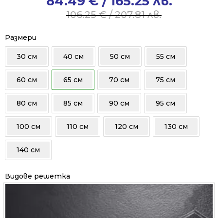
84.49
€
/ 165.25 лв.
Original
Current
price
price
106.25
€
/ 207.81 лв.
was:
is:
106.25 €
84.49 €
Размери
/
/
30 см
40 см
50 см
55 см
207.81 лв..
165.25 лв..
60 см
65 см
70 см
75 см
80 см
85 см
90 см
95 см
100 см
110 см
120 см
130 см
140 см
Видове решетка