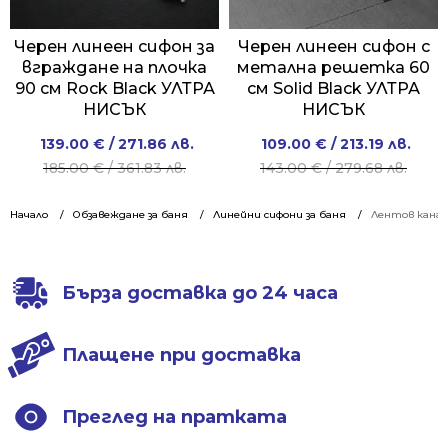
Черен линеен сифон за
Черен линеен сифон с
вграждане на плочка
метална решетка 60
90 см Rock Black УЛТРА
см Solid Black УЛТРА
НИСЪК
НИСЪК
Original
Current
Original
Current
139.00
€
/ 271.86 лв.
109.00
€
/ 213.19 лв.
price
price
price
price
185.00
€
/ 361.83 лв.
143.00
€
/ 279.68 лв.
was:
is:
was:
is:
185.00 €
139.00 €
143.00 €
109.00 €
Начало
Обзавеждане за баня
Линейни сифони за баня
Лентов канал
/
/
/
/
361.83 лв..
271.86 лв..
279.68 лв..
213.19 лв..
Бърза доставка до 24 часа
Плащене при доставка
Преглед на пратката