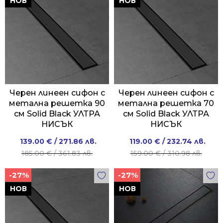
НОВ
НОВ
Черен линеен сифон с
Черен линеен сифон с
метална решетка 90
метална решетка 70
см Solid Black УЛТРА
см Solid Black УЛТРА
НИСЪК
НИСЪК
Original
Current
Original
Current
139.00
€
/ 271.86 лв.
119.00
€
/ 232.74 лв.
price
price
price
price
185.00
€
/ 361.83 лв.
159.00
€
/ 310.98 лв.
was:
is:
was:
is:
-27%
-27%
185.00 €
139.00 €
159.00 €
119.00 €
/
/
/
/
НОВ
НОВ
361.83 лв..
271.86 лв..
310.98 лв..
232.74 лв..