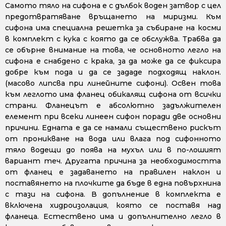
Самото тяло на сифона е с дълбок воден затвор с цел
предотвратяване връщането на миризми. Към
сифона има специална решетка за събиране на косми
в комплект с кука с която да се обслужва. Трабва да
се обърне внимание на това, че основното легло на
сифона е снабдено с крака, за да може да се фиксира
добре към пода и да се зададе подходящ наклон.
(масово липсва при линейните сифони). Освен това
към леглото има фланец обикалящ сифона от всички
страни. Фланецът е абсолютно задължителен
елемент при всеки линеен сифон поради две основни
причини. Едната е да се намали съществено рискът
от проникване на вода или влага под сифонното
тяло водещи до поява на мухъл или в по-лошият
вариант теч. Другата причина за необходимостта
от фланец е задаването на правилен наклон и
поставянето на плочките да бъде в една повърхнина
с тази на сифона. В допълнение в комплекта е
включена хидроизолация, която се поставя над
фланеца. Естествено има и допълнително легло в