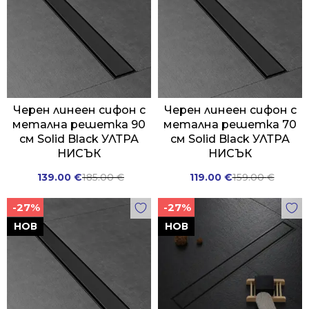
Черен линеен сифон с
Черен линеен сифон с
метална решетка 90
метална решетка 70
см Solid Black УЛТРА
см Solid Black УЛТРА
НИСЪК
НИСЪК
Original
Current
Original
Current
139.00
€
185.00
€
119.00
€
159.00
€
price
price
price
price
-27%
-27%
was:
is:
was:
is:
185.00 €.
139.00 €.
159.00 €.
119.00 €.
НОВ
НОВ