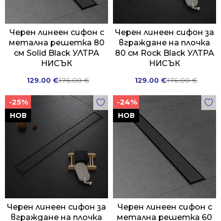
Черен линеен сифон с
Черен линеен сифон за
метална решетка 80
вграждане на плочка
см Solid Black УЛТРА
80 см Rock Black УЛТРА
НИСЪК
НИСЪК
Original
Current
Original
Current
129.00
€
176.00
€
129.00
€
176.00
€
price
price
price
price
-25%
-24%
was:
is:
was:
is:
176.00 €.
129.00 €.
176.00 €.
129.00 €.
НОВ
НОВ
Черен линеен сифон за
Черен линеен сифон с
вграждане на плочка
метална решетка 60