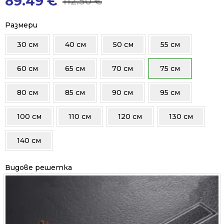
89.49
€
112.50
€
Original
Current
price
price
was:
is:
Размери
112.50 €.
89.49 €.
30 см
40 см
50 см
55 см
60 см
65 см
70 см
75 см
80 см
85 см
90 см
95 см
100 см
110 см
120 см
130 см
140 см
Видове решетка