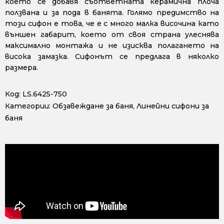
което се добавя съответната керамична плоча
ползвана и за пода в банята. Голямо предимство на
този сифон е това, че е с много малка височина като
външен габарит, което от своя страна улеснява
максимално монтажа и не изисква полагането на
висока замазка. Сифонът се предлага в няколко
размера.
Код:
LS.6425-750
Категории:
Обзавеждане за баня
,
Линейни сифони за
баня