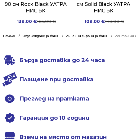
90 см Rock Black УЛТРА
см Solid Black УЛТРА
НИСЪК
НИСЪК
Original
Current
Original
Current
139.00
€
185.00
€
109.00
€
143.00
€
price
price
price
price
was:
is:
was:
is:
Начало
Обзавеждане за баня
Линейни сифони за баня
Лентов канал
185.00 €.
139.00 €.
143.00 €.
109.00 €.
Бърза доставка до 24 часа
Плащене при доставка
Преглед на пратката
Гаранция до 10 години
Вземи на място от магазин