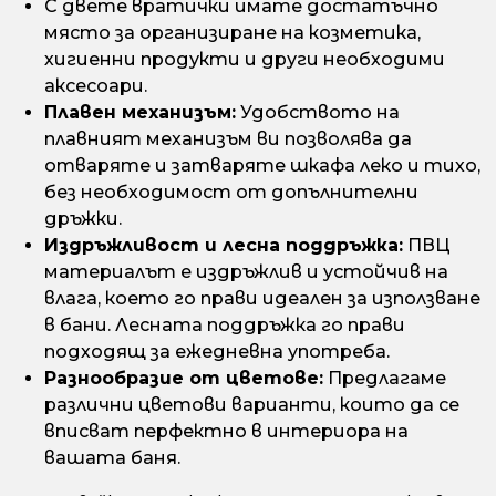
С двете вратички имате достатъчно
място за организиране на козметика,
хигиенни продукти и други необходими
аксесоари.
Плавен механизъм:
Удобството на
плавният механизъм ви позволява да
отваряте и затваряте шкафа леко и тихо,
без необходимост от допълнителни
дръжки.
Издръжливост и лесна поддръжка:
ПВЦ
материалът е издръжлив и устойчив на
влага, което го прави идеален за използване
в бани. Лесната поддръжка го прави
подходящ за ежедневна употреба.
Разнообразие от цветове:
Предлагаме
различни цветови варианти, които да се
вписват перфектно в интериора на
вашата баня.