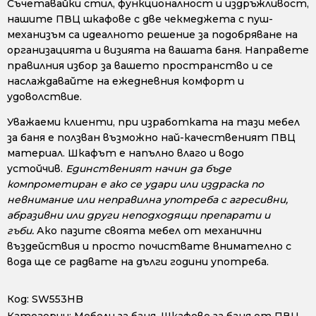
Съчетавайки стил, функционалност и издръжливост,
нашите ПВЦ шкафове с две чекмеджета с пуш-
механизъм са идеалното решение за подобряване на
организацията и визията на вашата баня. Направете
правилния избор за вашето пространство и се
наслаждавайте на ежедневния комфорт и
удоволствие.
Уважаеми клиенти, при изработката на тази мебел
за баня е ползван възможно най-качественият ПВЦ
материал. Шкафът е напълно влаго и водо
устойчив.
Единственият начин да бъде
компрометиран е ако се удари или издраска по
невнимание или неправилна употреба с агресивни,
абразивни или други неподходящи препарати и
гъби.
Ако пазите своята мебел от механични
въздействия и просто почиствате внимателно с
вода ще се радвате на дълги години употреба.
Код:
SW553HB
Категории:
Мебели за баня
,
Шкафове за баня от ПВЦ
,