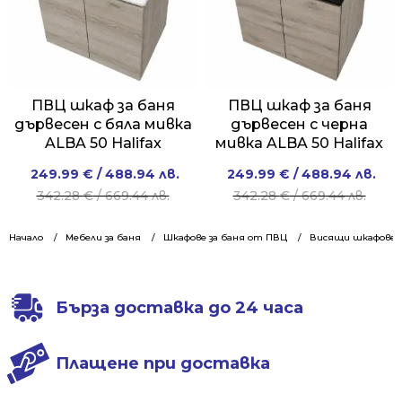
ПВЦ шкаф за баня
ПВЦ шкаф за баня
дървесен с бяла мивка
дървесен с черна
ALBA 50 Halifax
мивка ALBA 50 Halifax
Original
Current
Original
Current
249.99
€
/ 488.94 лв.
249.99
€
/ 488.94 лв.
price
price
price
price
342.28
€
/ 669.44 лв.
342.28
€
/ 669.44 лв.
was:
is:
was:
is:
342.28 €
249.99 €
342.28 €
249.99 €
Начало
Мебели за баня
Шкафове за баня от ПВЦ
Висящи шкафове 5
/
/
/
/
669.44 лв..
488.94 лв..
669.44 лв..
488.94 лв..
Бърза доставка до 24 часа
Плащене при доставка