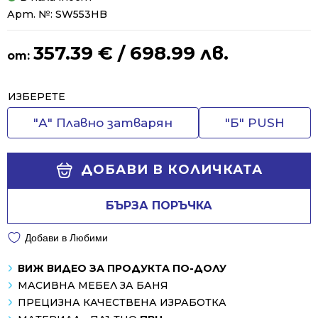
Арт. №:
SW553HB
357.39
€
/ 698.99 лв.
от:
Alternative:
ИЗБЕРЕТЕ
"А" Плавно затварян
"Б" PUSH
ДОБАВИ В КОЛИЧКАТА
БЪРЗА ПОРЪЧКА
Добави в Любими
ВИЖ ВИДЕО ЗА ПРОДУКТА ПО-ДОЛУ
МАСИВНА МЕБЕЛ ЗА БАНЯ
ПРЕЦИЗНА КАЧЕСТВЕНА ИЗРАБОТКА