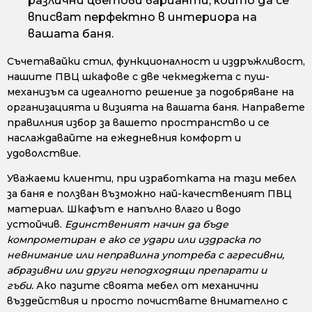
различни цветови варианти, които да се
вписват перфектно в интериора на
вашата баня.
Съчетавайки стил, функционалност и издръжливост,
нашите ПВЦ шкафове с две чекмеджета с пуш-
механизъм са идеалното решение за подобряване на
организацията и визията на вашата баня. Направете
правилния избор за вашето пространство и се
наслаждавайте на ежедневния комфорт и
удоволствие.
Уважаеми клиенти, при изработката на тази мебел
за баня е ползван възможно най-качественият ПВЦ
материал. Шкафът е напълно влаго и водо
устойчив.
Единственият начин да бъде
компрометиран е ако се удари или издраска по
невнимание или неправилна употреба с агресивни,
абразивни или други неподходящи препарати и
гъби.
Ако пазите своята мебел от механични
въздействия и просто почиствате внимателно с