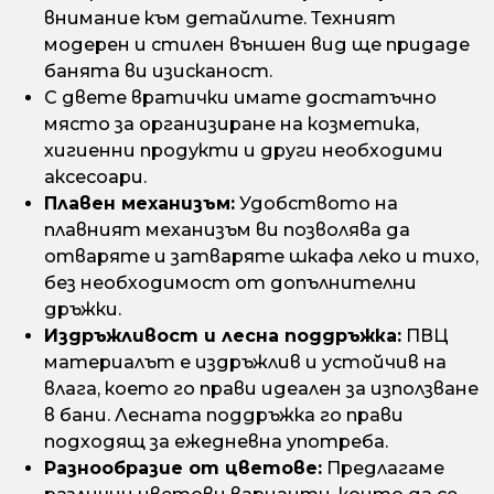
внимание към детайлите. Техният
модерен и стилен външен вид ще придаде
банята ви изисканост.
С двете вратички имате достатъчно
място за организиране на козметика,
хигиенни продукти и други необходими
аксесоари.
Плавен механизъм:
Удобството на
плавният механизъм ви позволява да
отваряте и затваряте шкафа леко и тихо,
без необходимост от допълнителни
дръжки.
Издръжливост и лесна поддръжка:
ПВЦ
материалът е издръжлив и устойчив на
влага, което го прави идеален за използване
в бани. Лесната поддръжка го прави
подходящ за ежедневна употреба.
Разнообразие от цветове:
Предлагаме