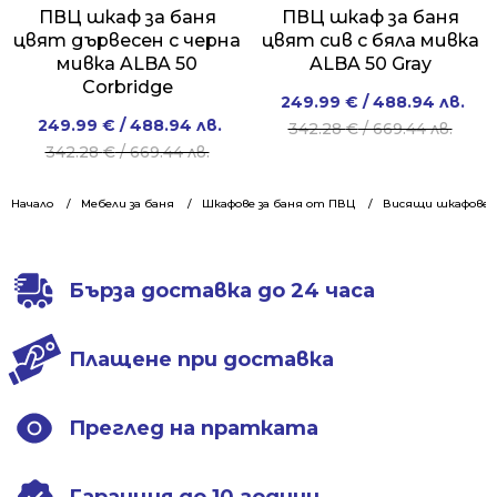
ПВЦ шкаф за баня
ПВЦ шкаф за баня
цвят дървесен с черна
цвят сив с бяла мивка
мивка ALBA 50
ALBA 50 Gray
Corbridge
Original
Current
249.99
€
/ 488.94 лв.
Original
Current
249.99
€
/ 488.94 лв.
price
price
342.28
€
/ 669.44 лв.
price
price
342.28
€
/ 669.44 лв.
was:
is:
was:
is:
342.28 €
249.99 €
342.28 €
249.99 €
Начало
Мебели за баня
Шкафове за баня от ПВЦ
/
/
Висящи шкафове 5
/
/
669.44 лв..
488.94 лв..
669.44 лв..
488.94 лв..
Бърза доставка до 24 часа
Плащене при доставка
Преглед на пратката