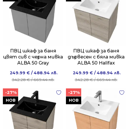
ПВЦ шкаф за баня
ПВЦ шкаф за баня
цвят сив с черна мивка
дървесен с бяла мивка
ALBA 50 Gray
ALBA 50 Halifax
Original
Current
Original
Current
249.99
€
/ 488.94 лв.
249.99
€
/ 488.94 лв.
price
price
price
price
342.28
€
/ 669.44 лв.
342.28
€
/ 669.44 лв.
was:
is:
was:
is:
-27%
-27%
342.28 €
249.99 €
342.28 €
249.99 €
/
/
/
/
НОВ
НОВ
669.44 лв..
488.94 лв..
669.44 лв..
488.94 лв..