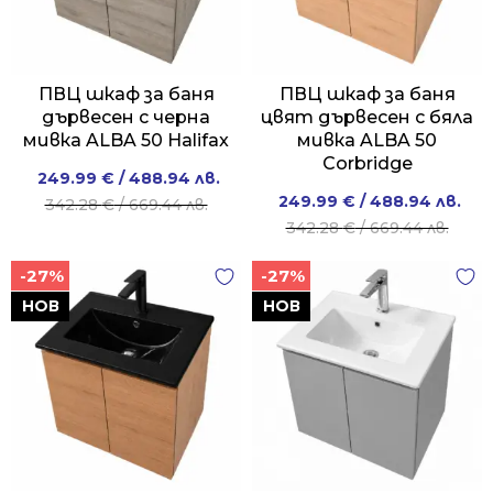
ПВЦ шкаф за баня
ПВЦ шкаф за баня
дървесен с черна
цвят дървесен с бяла
мивка ALBA 50 Halifax
мивка ALBA 50
Corbridge
Original
Current
249.99
€
/ 488.94 лв.
Original
Current
249.99
€
/ 488.94 лв.
price
price
342.28
€
/ 669.44 лв.
price
price
342.28
€
/ 669.44 лв.
was:
is:
was:
is:
342.28 €
249.99 €
-27%
-27%
342.28 €
249.99 €
/
/
/
/
НОВ
НОВ
669.44 лв..
488.94 лв..
669.44 лв..
488.94 лв..