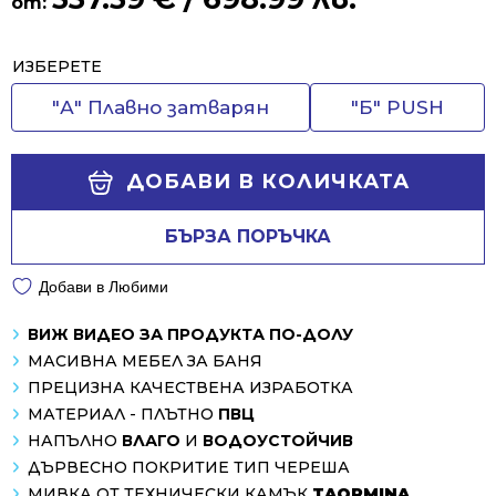
от:
Alternative:
ИЗБЕРЕТЕ
"А" Плавно затварян
"Б" PUSH
ДОБАВИ В КОЛИЧКАТА
БЪРЗА ПОРЪЧКА
Добави в Любими
ВИЖ ВИДЕО ЗА ПРОДУКТА ПО-ДОЛУ
МАСИВНА МЕБЕЛ ЗА БАНЯ
ПРЕЦИЗНА КАЧЕСТВЕНА ИЗРАБОТКА
МАТЕРИАЛ - ПЛЪТНО
ПВЦ
НАПЪЛНО
ВЛАГО
И
ВОДОУСТОЙЧИВ
ДЪРВЕСНО ПОКРИТИЕ ТИП ЧЕРЕША
МИВКА ОТ ТЕХНИЧЕСКИ КАМЪК
TAORMINA