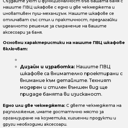
Създайте уют и функционалност във вашата баня с
нашите ПВЦ шкафове с едно и две чекмеджета и
иновативен пуш-механизъм. Нашите шкафове се
отличават със стил и практичност, предлагайки
идеалното решение за съхранение на вашите
аксесоари за баня.
Основни характеристики на нашите ПВЦ шкафове
включват:
Дизайн и изработка:
Нашите ПВЦ
шкафове са внимателно проектирани с
внимание към детайлите. Техният
модерен и стилен външен вид ще
придаде банята ви изисканост.
Едно или две чекмеджета:
С двете чекмеджета на
разположение, имате достатъчно място за
организиране на козметика, хигиенни продукти и
други необходими аксесоари.