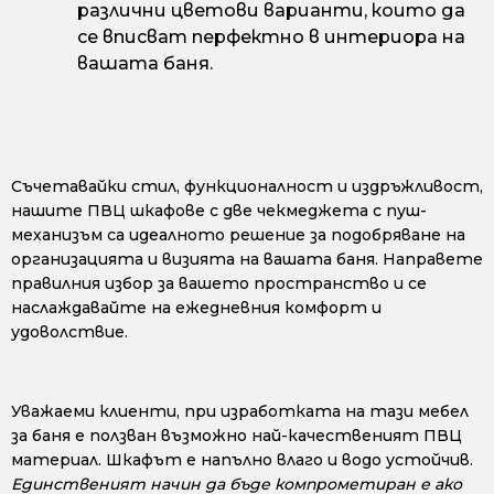
различни цветови варианти, които да
се вписват перфектно в интериора на
вашата баня.
Съчетавайки стил, функционалност и издръжливост,
нашите ПВЦ шкафове с две чекмеджета с пуш-
механизъм са идеалното решение за подобряване на
организацията и визията на вашата баня. Направете
правилния избор за вашето пространство и се
наслаждавайте на ежедневния комфорт и
удоволствие.
Уважаеми клиенти, при изработката на тази мебел
за баня е ползван възможно най-качественият ПВЦ
материал. Шкафът е напълно влаго и водо устойчив.
Единственият начин да бъде компрометиран е ако