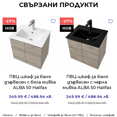
СВЪРЗАНИ ПРОДУКТИ
-27%
-27%
НОВ
НОВ
ПВЦ шкаф за баня
ПВЦ шкаф за баня
дървесен с бяла мивка
дървесен с черна
ALBA 50 Halifax
мивка ALBA 50 Halifax
Original
Current
Original
Current
249.99
€
/ 488.94 лв.
249.99
€
/ 488.94 лв.
price
price
price
price
342.28
€
/ 669.44 лв.
342.28
€
/ 669.44 лв.
was:
is:
was:
is:
342.28 €
249.99 €
342.28 €
249.99 €
Начало
Мебели за баня
Шкафове за баня от ПВЦ
Висящи шкафове 5