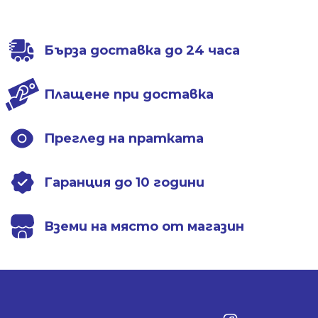
/
/
/
/
669.44 лв..
488.94 лв..
669.44 лв..
488.94 лв..
Бърза доставка до 24 часа
Плащене при доставка
Преглед на пратката
Гаранция до 10 години
Вземи на място от магазин