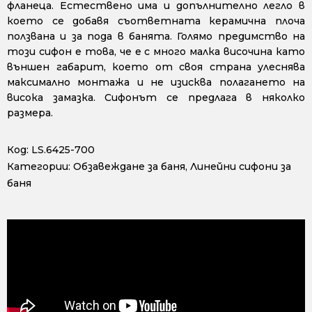
фланеца. Естествено има и допълнително легло в
което се добавя съответната керамична плоча
ползвана и за пода в банята. Голямо предимство на
този сифон е това, че е с много малка височина като
външен габарит, което от своя страна улеснява
максимално монтажа и не изисква полагането на
висока замазка. Сифонът се предлага в няколко
размера.
Код:
LS.6425-700
Категории:
Обзавеждане за баня
,
Линейни сифони за
баня