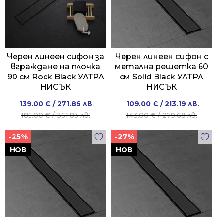
Черен линеен сифон за
Черен линеен сифон с
вграждане на плочка
метална решетка 60
90 см Rock Black УЛТРА
см Solid Black УЛТРА
НИСЪК
НИСЪК
Original
Current
Original
Current
139.00
€
/ 271.86 лв.
109.00
€
/ 213.19 лв.
price
price
price
price
185.00
€
/ 361.83 лв.
143.00
€
/ 279.68 лв.
was:
is:
was:
is:
-25%
-27%
185.00 €
139.00 €
143.00 €
109.00 €
/
/
/
/
НОВ
НОВ
361.83 лв..
271.86 лв..
279.68 лв..
213.19 лв..