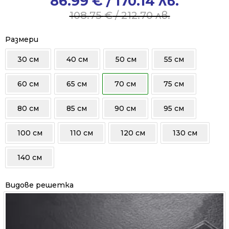
86.99
€
/ 170.14 лв.
Original
Current
price
price
108.75
€
/ 212.70 лв.
was:
is:
108.75 €
86.99 €
Размери
/
/
30 см
40 см
50 см
55 см
212.70 лв..
170.14 лв..
60 см
65 см
70 см
75 см
80 см
85 см
90 см
95 см
100 см
110 см
120 см
130 см
140 см
Видове решетка