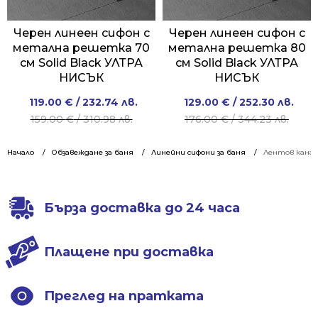
Черен линеен сифон с
Черен линеен сифон с
метална решетка 70
метална решетка 80
см Solid Black УЛТРА
см Solid Black УЛТРА
НИСЪК
НИСЪК
Original
Current
Original
Current
119.00
€
/ 232.74 лв.
129.00
€
/ 252.30 лв.
price
price
price
price
159.00
€
/ 310.98 лв.
176.00
€
/ 344.23 лв.
was:
is:
was:
is:
159.00 €
119.00 €
176.00 €
129.00 €
Начало
Обзавеждане за баня
Линейни сифони за баня
Лентов канал
/
/
/
/
310.98 лв..
232.74 лв..
344.23 лв..
252.30 лв..
Бърза доставка до 24 часа
Плащене при доставка
Преглед на пратката