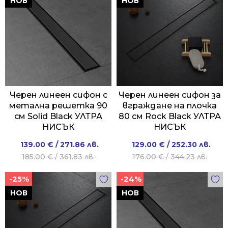
НОВ
НОВ
Черен линеен сифон с
Черен линеен сифон за
метална решетка 90
вграждане на плочка
см Solid Black УЛТРА
80 см Rock Black УЛТРА
НИСЪК
НИСЪК
Original
Current
Original
Current
139.00
€
/ 271.86 лв.
129.00
€
/ 252.30 лв.
price
price
price
price
185.00
€
/ 361.83 лв.
176.00
€
/ 344.23 лв.
was:
is:
was:
is:
-25%
-24%
185.00 €
139.00 €
176.00 €
129.00 €
/
/
/
/
НОВ
НОВ
361.83 лв..
271.86 лв..
344.23 лв..
252.30 лв..