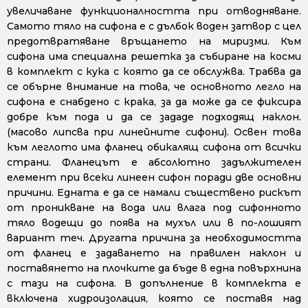
увеличаване функционалността при отводняване.
Самото тяло на сифона е с дълбок воден затвор с цел
предотвратяване връщането на миризми. Към
сифона има специална решетка за събиране на косми
в комплект с кука с която да се обслужва. Трабва да
се обърне внимание на това, че основното легло на
сифона е снабдено с крака, за да може да се фиксира
добре към пода и да се зададе подходящ наклон.
(масово липсва при линейните сифони). Освен това
към леглото има фланец обикалящ сифона от всички
страни. Фланецът е абсолютно задължителен
елемент при всеки линеен сифон поради две основни
причини. Едната е да се намали съществено рискът
от проникване на вода или влага под сифонното
тяло водещи до поява на мухъл или в по-лошият
вариант теч. Другата причина за необходимостта
от фланец е задаването на правилен наклон и
поставянето на плочките да бъде в една повърхнина
с тази на сифона. В допълнение в комплекта е
включена хидроизолация, която се поставя над