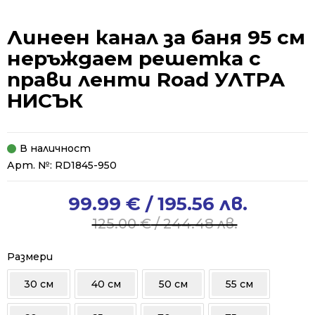
Линеен канал за баня 95 см
неръждаем решетка с
прави ленти Road УЛТРА
НИСЪК
В наличност
Арт. №:
RD1845-950
99.99
€
/ 195.56 лв.
Original
Current
price
price
125.00
€
/ 244.48 лв.
was:
is:
125.00 €
99.99 €
Размери
/
/
30 см
40 см
50 см
55 см
244.48 лв..
195.56 лв..