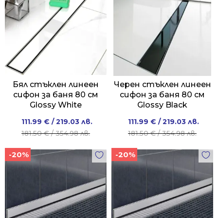
Бял стъклен линеен
Черен стъклен линеен
сифон за баня 80 см
сифон за баня 80 см
Glossy White
Glossy Black
Original
Current
Original
Current
111.99
€
/ 219.03 лв.
111.99
€
/ 219.03 лв.
price
price
price
price
181.50
€
/ 354.98 лв.
181.50
€
/ 354.98 лв.
was:
is:
was:
is:
-20%
-20%
181.50 €
111.99 €
181.50 €
111.99 €
/
/
/
/
354.98 лв..
219.03 лв..
354.98 лв..
219.03 лв..