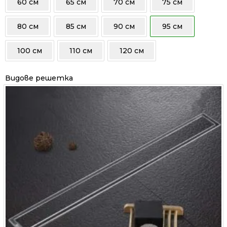
60 см
65 см
70 см
75 см
80 см
85 см
90 см
95 см
100 см
110 см
120 см
Видове решетка