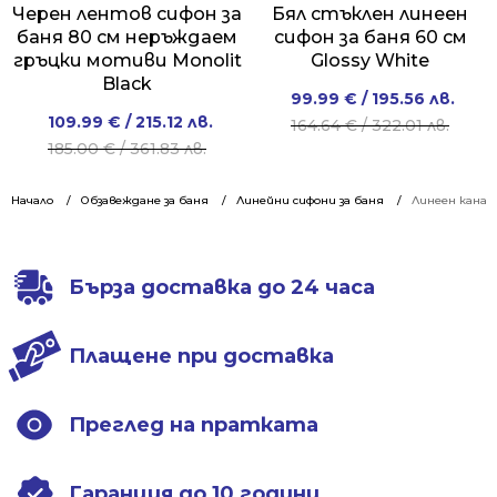
Черен лентов сифон за
Бял стъклен линеен
баня 80 см неръждаем
сифон за баня 60 см
гръцки мотиви Monolit
Glossy White
Black
Original
Current
99.99
€
/ 195.56 лв.
Original
Current
109.99
€
/ 215.12 лв.
price
price
164.64
€
/ 322.01 лв.
price
price
185.00
€
/ 361.83 лв.
was:
is:
was:
is:
164.64 €
99.99 €
185.00 €
109.99 €
Начало
Обзавеждане за баня
Линейни сифони за баня
/
/
Линеен канал
/
/
322.01 лв..
195.56 лв..
361.83 лв..
215.12 лв..
Бърза доставка до 24 часа
Плащене при доставка
Преглед на пратката
Гаранция до 10 години