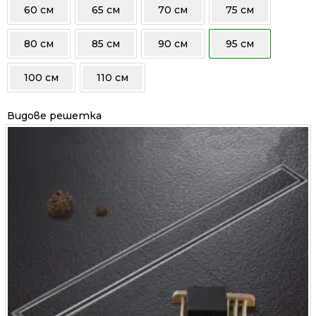
60 см
65 см
70 см
75 см
80 см
85 см
90 см
95 см
100 см
110 см
Видове решетка