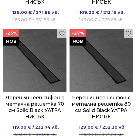
НИСЪК
НИСЪК
Original
Current
Original
Current
139.00
€
/ 271.86 лв.
109.00
€
/ 213.19 лв.
price
price
price
price
185.00
€
/ 361.83 лв.
143.00
€
/ 279.68 лв.
was:
is:
was:
is:
-25%
-27%
185.00 €
139.00 €
143.00 €
109.00 €
/
/
/
/
НОВ
НОВ
361.83 лв..
271.86 лв..
279.68 лв..
213.19 лв..
Черен линеен сифон с
Черен линеен сифон с
метална решетка 70
метална решетка 80
см Solid Black УЛТРА
см Solid Black УЛТРА
НИСЪК
НИСЪК
Original
Current
Original
Current
119.00
€
/ 232.74 лв.
129.00
€
/ 252.30 лв.
price
price
price
price
159.00
€
/ 310.98 лв.
176.00
€
/ 344.23 лв.