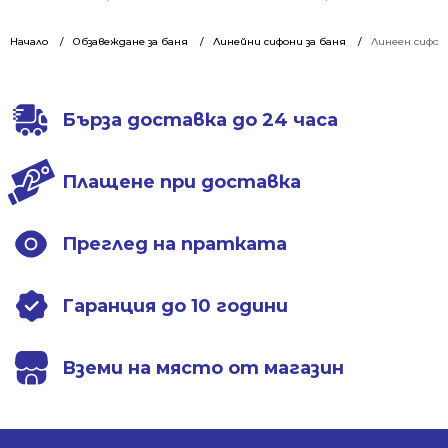
was:
is:
was:
is:
159.00 €
119.00 €
176.00 €
129.00 €
Начало
Обзавеждане за баня
Линейни сифони за баня
Линеен сифон
/
/
/
/
310.98 лв..
232.74 лв..
344.23 лв..
252.30 лв..
Бърза доставка до 24 часа
Плащене при доставка
Преглед на пратката
Гаранция до 10 години
Вземи на място от магазин