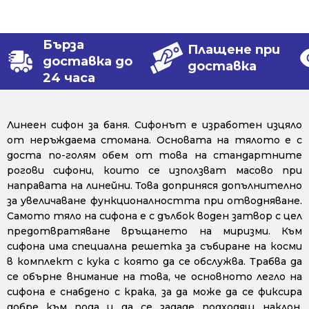
Бърза
Плащене при
доставка до
доставка
24 часа
Линеен сифон за баня. Сифонът е изработен изцяло
от неръждаема стомана. Основата на тялото е с
доста по-голям обем от това на стандартните
рогови сифони, които се използват масово при
направата на линейни. Това доприняся допълнително
за увеличаване функционалността при отводняване.
Самото тяло на сифона е с дълбок воден затвор с цел
предотвратяване връщането на миризми. Към
сифона има специална решетка за събиране на косми
в комплект с кука с която да се обслужва. Трабва да
се обърне внимание на това, че основното легло на
сифона е снабдено с крака, за да може да се фиксира
добре към пода и да се зададе подходящ наклон.