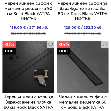
Черен линеен сифон с
Черен линеен сифон за
метална решетка 90
вграждане на плочка
см Solid Black УЛТРА
80 см Rock Black УЛТРА
НИСЪК
НИСЪК
Original
Current
Original
Current
139.00
€
/ 271.86 лв.
129.00
€
/ 252.30 лв.
price
price
price
price
185.00
€
/ 361.83 лв.
176.00
€
/ 344.23 лв.
was:
is:
was:
is:
-25%
-24%
185.00 €
139.00 €
176.00 €
129.00 €
/
/
/
/
НОВ
НОВ
361.83 лв..
271.86 лв..
344.23 лв..
252.30 лв..
Черен линеен сифон за
Черен линеен сифон с
вграждане на плочка
метална решетка 60
90 см Rock Black УЛТРА
см Solid Black УЛТРА