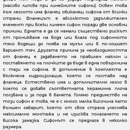
(масово липсва при линейните сифони). Освен това
към леглото има фланец обикалящ сифона от всички
страни. Фланецът е абсолютно задължителен
елемент при всеки линеен сифон поради две основни
причини. Едната е да се намали съществено рискът
от проникване на вода или влага под сифонното
тяло водещи до поява на мухъл или в по-лошият
вариант теч. Другата причина за необходимостта
от фланец е задаването на правилен наклон и
поставянето на плочките да бъде в една повърхнина
с тази на сифона. В допълнение в комплекта е
включена хидроизолация, която се поставя над
фланеца. Естествено има и допълнително легло в
което се добавя съответната керамична плоча
ползвана и за пода в банята. Голямо предимство на
този сифон е това, че е с много малка височина като
външен габарит, което от своя страна улеснява
максимално монтажа и не изисква полагането на
висока замазка. Сифонът се предлага в няколко
размера.