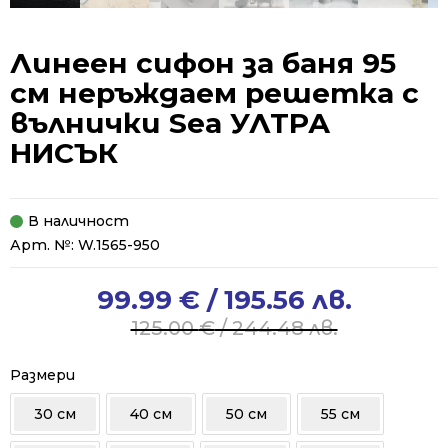
Линеен сифон за баня 95
см неръждаем решетка с
вълнички Sea УЛТРА
НИСЪК
В наличност
Арт. №:
W.1565-950
99.99
€
/ 195.56 лв.
Original
Current
price
price
125.00
€
/ 244.48 лв.
was:
is:
125.00 €
99.99 €
Размери
/
/
30 см
40 см
50 см
55 см
244.48 лв..
195.56 лв..