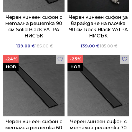
Черен линеен сифон с
Черен линеен сифон за
метална решетка 90
вграждане на плочка
см Solid Black УЛТРА
90 см Rock Black УЛТРА
НИСЪК
НИСЪК
Original
Current
Original
Current
139.00
€
185.00
€
139.00
€
185.00
€
price
price
price
price
-24%
-25%
was:
is:
was:
is:
185.00 €.
139.00 €.
185.00 €.
139.00 €.
НОВ
НОВ
Черен линеен сифон с
Черен линеен сифон с
метална решетка 60
метална решетка 70