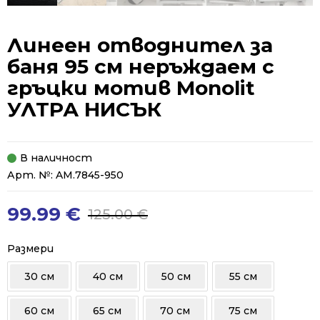
Линеен отводнител за
баня 95 см неръждаем с
гръцки мотив Monolit
УЛТРА НИСЪК
В наличност
Арт. №:
AM.7845-950
99.99
€
125.00
€
Original
Current
price
price
was:
is:
Размери
125.00 €.
99.99 €.
30 см
40 см
50 см
55 см
60 см
65 см
70 см
75 см