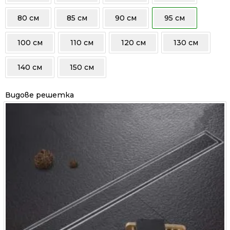
80 см
85 см
90 см
95 см
100 см
110 см
120 см
130 см
140 см
150 см
Видове решетка