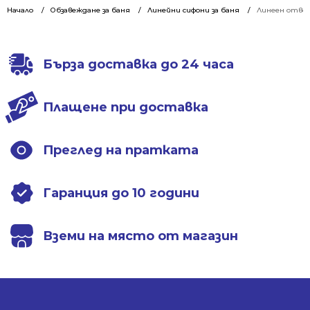
was:
is:
was:
is:
Начало
Обзавеждане за баня
Линейни сифони за баня
Линеен отвод
176.00 €.
129.00 €.
176.00 €.
129.00 €.
Бърза доставка до 24 часа
Плащене при доставка
Преглед на пратката
Гаранция до 10 години
Вземи на място от магазин