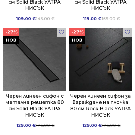
см Solid Black УЛТРА
см Solid Black УЛТРА
НИСЪК
НИСЪК
Original
Current
Original
Current
109.00
€
143.00
€
119.00
€
159.00
€
price
price
price
price
-27%
-27%
was:
is:
was:
is:
143.00 €.
109.00 €.
159.00 €.
119.00 €.
НОВ
НОВ
Черен линеен сифон с
Черен линеен сифон за
метална решетка 80
вграждане на плочка
см Solid Black УЛТРА
80 см Rock Black УЛТРА
НИСЪК
НИСЪК
Original
Current
Original
Current
129.00
€
176.00
€
129.00
€
176.00
€
price
price
price
price