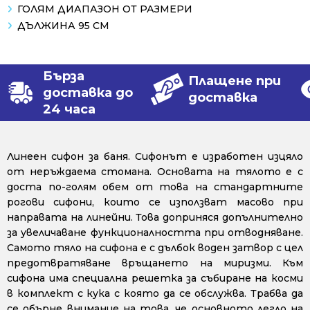
ГОЛЯМ ДИАПАЗОН ОТ РАЗМЕРИ
ДЪЛЖИНА 95 СМ
Бърза
Плащене при
доставка до
доставка
24 часа
Линеен сифон за баня. Сифонът е изработен изцяло
от неръждаема стомана. Основата на тялото е с
доста по-голям обем от това на стандартните
рогови сифони, които се използват масово при
направата на линейни. Това доприняся допълнително
за увеличаване функционалността при отводняване.
Самото тяло на сифона е с дълбок воден затвор с цел
предотвратяване връщането на миризми. Към
сифона има специална решетка за събиране на косми
в комплект с кука с която да се обслужва. Трабва да
се обърне внимание на това, че основното легло на