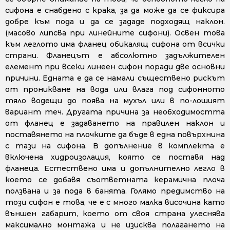
сифона е снабдено с крака, за да може да се фиксира
добре към пода и да се зададе подходящ наклон.
(масово липсва при линейните сифони). Освен това
към леглото има фланец обикалящ сифона от всички
страни. Фланецът е абсолютно задължителен
елемент при всеки линеен сифон поради две основни
причини. Едната е да се намали съществено рискът
от проникване на вода или влага под сифонното
тяло водещи до поява на мухъл или в по-лошият
вариант теч. Другата причина за необходимостта
от фланец е задаването на правилен наклон и
поставянето на плочките да бъде в една повърхнина
с тази на сифона. В допълнение в комплекта е
включена хидроизолация, която се поставя над
фланеца. Естествено има и допълнително легло в
което се добавя съответната керамична плоча
ползвана и за пода в банята. Голямо предимство на
този сифон е това, че е с много малка височина като
външен габарит, което от своя страна улеснява
максимално монтажа и не изисква полагането на