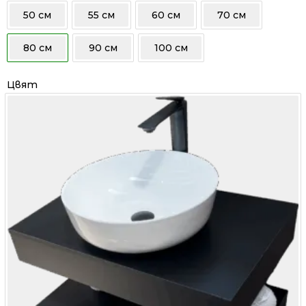
/
/
50 см
55 см
60 см
70 см
688.00 лв..
518.00 лв..
80 см
90 см
100 см
Цвят