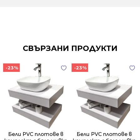
СВЪРЗАНИ ПРОДУКТИ
-23%
-23%
Бели PVC плотове в
Бели PVC плотове в