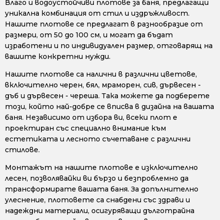
Влаго и водоустойчиви плотове за баня, предлагащи
уникална комбинация от стил и издръжливост.
Нашите плотове се предлагат в разнообразие от
размери, от 50 до 100 см, и могат да бъдат
изработени и по индивидуален размер, отговарящ на
вашите конкретни нужди.
Нашите плотове са налични в различни цветове,
включително черен, бял, мраморен, сив, дървесен -
дъб и дървесен - череша. Така можете да подберете
този, който най-добре се вписва в дизайна на вашата
баня. Независимо от избора ви, всеки плот е
проектиран със специално внимание към
естетиката и лесното съчетаване с различни
стилове.
Монтажът на нашите плотове е изключително
лесен, позволявайки ви бързо и безпроблемно да
трансформирате вашата баня. За допълнително
улеснение, плотовете са снабдени със здрави и
надеждни материали, осигуряващи дълготрайна