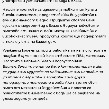
употреба и устойчивост на вода и влага.
Нашите плотове са идеални за мивки тип купа и
високи смесители, предоставяйки ви удобство и
функционалност в едно. Придайте своята баня
изискан и модерен вид с влаго и водоустойчивите
плотове от нашия онлайн магазин. Очакваме ви с
висококачествени продукти, които ще подчертаят
стила и уюта на вашия дом.
Уважаеми клиенти, при изработката на този плот е
ползван възможно най-качественият ПВЦ материал.
Плотът е напълно влаго и водоустойчив.
Единственият начин да бъде компрометиран е ако
се удари или издраска по невнимание или неправилна
употреба с агресивни, абразивни или други
неподходящи препарати и гъби.
Ако пазите своя
плот от механични въздействия и просто го
почиствате внимателно с вода ще се радвате на
дълги години употреба.