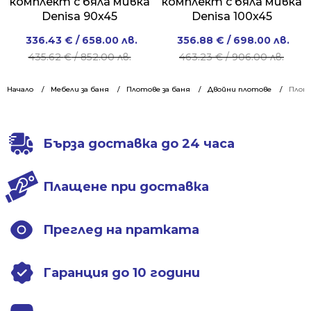
комплект с бяла мивка
комплект с бяла мивка
Denisa 90x45
Denisa 100x45
Original
Current
Original
Current
336.43
€
/ 658.00 лв.
356.88
€
/ 698.00 лв.
price
price
price
price
435.62
€
/ 852.00 лв.
463.23
€
/ 906.00 лв.
was:
is:
was:
is:
435.62 €
336.43 €
463.23 €
356.88 €
Начало
Мебели за баня
Плотове за баня
Двойни плотове
Плото
/
/
/
/
852.00 лв..
658.00 лв..
906.00 лв..
698.00 лв..
Бърза доставка до 24 часа
Плащене при доставка
Преглед на пратката
Гаранция до 10 години