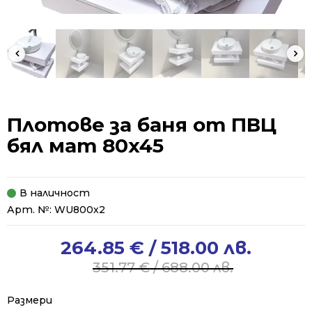
Плотове за баня от ПВЦ
бял мат 80x45
В наличност
Арт. №:
WU800x2
264.85
€
/ 518.00 лв.
Original
Current
price
price
351.77
€
/ 688.00 лв.
was:
is:
351.77 €
264.85 €
Размери