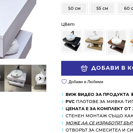
/
/
50 см
55 см
60 
806.00 лв..
598.00 лв..
Цвят
Alternative:
ДОБАВИ В 
Добави в Любими
ВИЖ ВИДЕО ЗА ПРОДУКТА 
PVC
ПЛОТОВЕ ЗА МИВКА ТИ
ЦЕНАТА Е ЗА КОМПЛЕКТ ОТ 
СТЕНЕН МОНТАЖ СЪЩО КА
МОЖЕ ДА СЕ ИЗРАБОТЯТ БЪР
ОТВОРЪТ ЗА СМЕСИТЕЛ И С