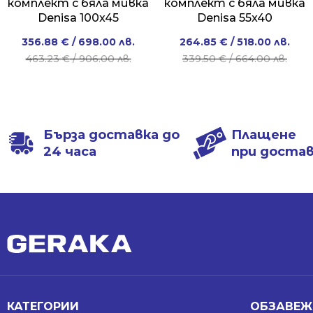
комплект с бяла мивка
комплект с бяла мивка
Denisa 100x45
Denisa 55x40
Original
Current
Original
Current
356.88
€
/ 698.00 лв.
264.85
€
/ 518.00 лв.
price
price
price
price
463.23
€
/ 906.00 лв.
339.50
€
/ 664.00 лв.
was:
is:
was:
is:
463.23 €
356.88 €
339.50 €
264.85 €
/
/
/
/
906.00 лв..
698.00 лв..
664.00 лв..
518.00 лв..
Бърза доставка до
Плащене
24 часа
при доста
КАТЕГОРИИ
ОБЗАВЕЖ