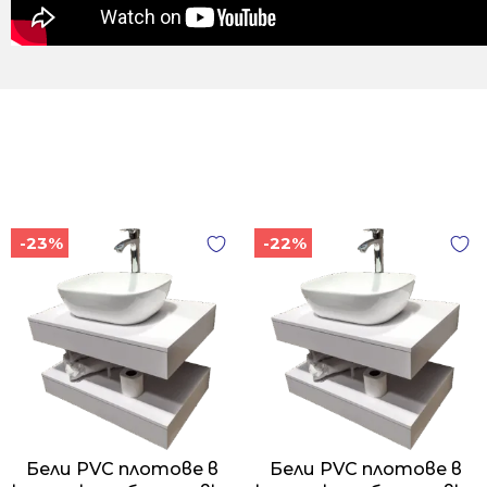
-23%
-22%
Бели PVC плотове в
Бели PVC плотове в