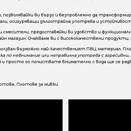
позволявайки ви бързо и безпроблемно да трансформир
ли, осигуряващи дълготрайна употреба и устойчивост н
и смесители, предоставяйки ви удобство и функционалн
айн магазин. Очакваме ви с висококачествени продукти
ползван възможно най-качественият ПВЦ материал. Пло
ска по невнимание или неправилна употреба с агресивни
 и просто го почиствате внимателно с вода ще се радв
лотове
,
Плотове за мивки