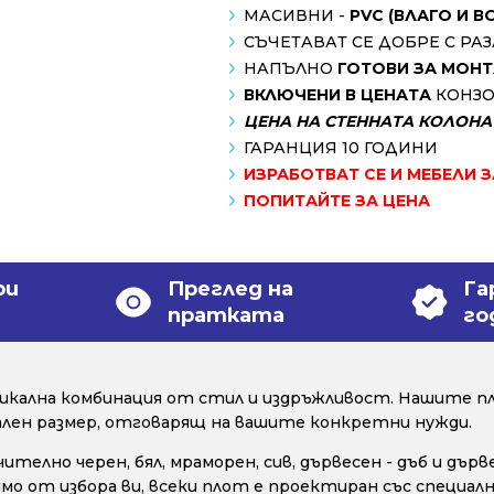
МАСИВНИ -
PVC (ВЛАГО И 
СЪЧЕТАВАТ СЕ ДОБРЕ С Р
НАПЪЛНО
ГОТОВИ ЗА МОН
ВКЛЮЧЕНИ В ЦЕНАТА
КОНЗО
ЦЕНА НА СТЕННАТА КОЛОНА -
ГАРАНЦИЯ 10 ГОДИНИ
ИЗРАБОТВАТ СЕ И МЕБЕЛИ 
ПОПИТАЙТЕ ЗА ЦЕНА
ри
Преглед на
Га
пратката
го
уникална комбинация от стил и издръжливост. Нашите пл
уален размер, отговарящ на вашите конкретни нужди.
телно черен, бял, мраморен, сив, дървесен - дъб и дър
исимо от избора ви, всеки плот е проектиран със специ