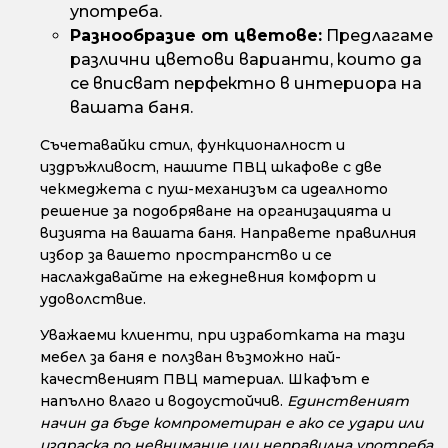
употреба.
Разнообразие от цветове:
Предлагаме
различни цветови варианти, които да
се вписват перфектно в интериора на
вашата баня.
Съчетавайки стил, функционалност и
издръжливост, нашите ПВЦ шкафове с две
чекмеджета с пуш-механизъм са идеалното
решение за подобряване на организацията и
визията на вашата баня. Направете правилния
избор за вашето пространство и се
наслаждавайте на ежедневния комфорт и
удоволствие.
Уважаеми клиенти, при изработката на тази
мебел за баня е ползван възможно най-
качественият ПВЦ материал. Шкафът е
напълно влаго и водоустойчив.
Единственият
начин да бъде компрометиран е ако се удари или
издраска по невнимание или неправилна употреба