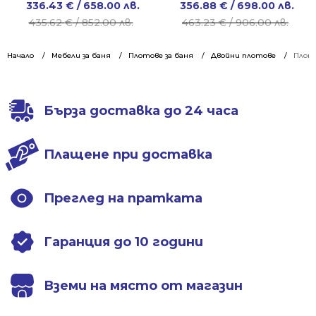
Original
Current
Original
Current
336.43
€
/ 658.00 лв.
356.88
€
/ 698.00 лв.
price
price
price
price
435.62
€
/ 852.00 лв.
463.23
€
/ 906.00 лв.
was:
is:
was:
is:
435.62 €
336.43 €
463.23 €
356.88 €
Начало
Мебели за баня
Плотове за баня
Двойни плотове
Плото
/
/
/
/
852.00 лв..
658.00 лв..
906.00 лв..
698.00 лв..
Бърза доставка до 24 часа
Плащене при доставка
Преглед на пратката
Гаранция до 10 години
Вземи на място от магазин