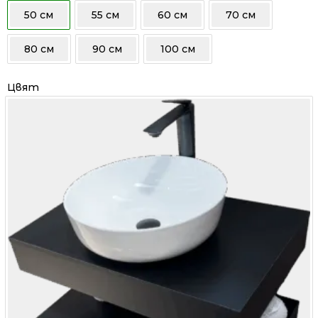
/
/
50 см
55 см
60 см
70 см
536.00 лв..
397.99 лв..
80 см
90 см
100 см
Цвят