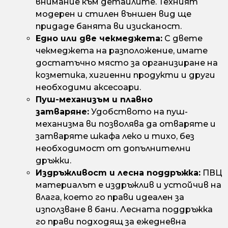
внимание към детайлите. Техният
модерен и стилен външен вид ще
придаде банята ви изисканост.
Едно или две чекмеджета:
С двете
чекмеджета на разположение, имате
достатъчно място за организиране на
козметика, хигиенни продукти и други
необходими аксесоари.
Пуш-механизъм и плавно
затваряне:
Удобството на пуш-
механизма ви позволява да отваряте и
затваряте шкафа леко и тихо, без
необходимост от допълнителни
дръжки.
Издръжливост и лесна поддръжка:
ПВЦ
материалът е издръжлив и устойчив на
влага, което го прави идеален за
използване в бани. Лесната поддръжка
го прави подходящ за ежедневна