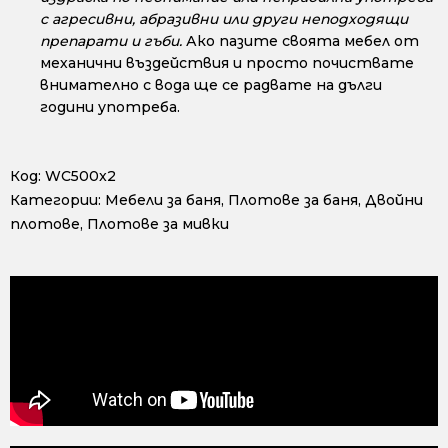
с агресивни, абразивни или други неподходящи
препарати и гъби.
Ако пазите своята мебел от
механични въздействия и просто почиствате
внимателно с вода ще се радвате на дълги
години употреба.
Код:
WC500x2
Категории:
Мебели за баня
,
Плотове за баня
,
Двойни
плотове
,
Плотове за мивки