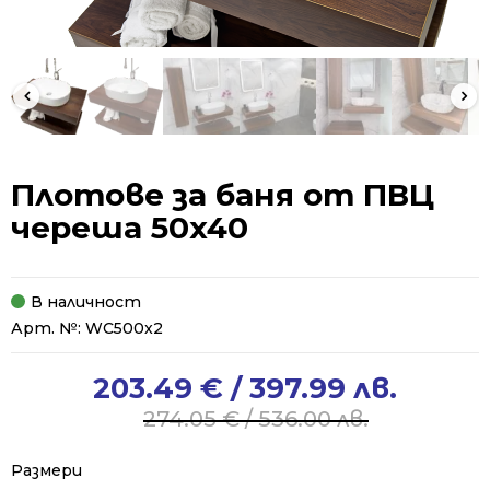
Плотове за баня от ПВЦ
череша 50x40
В наличност
Арт. №:
WC500x2
203.49
€
/ 397.99 лв.
Original
Current
price
price
274.05
€
/ 536.00 лв.
was:
is:
274.05 €
203.49 €
Размери