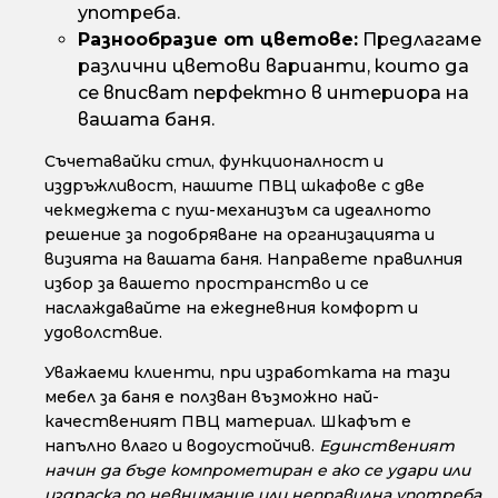
употреба.
Разнообразие от цветове:
Предлагаме
различни цветови варианти, които да
се вписват перфектно в интериора на
вашата баня.
Съчетавайки стил, функционалност и
издръжливост, нашите ПВЦ шкафове с две
чекмеджета с пуш-механизъм са идеалното
решение за подобряване на организацията и
визията на вашата баня. Направете правилния
избор за вашето пространство и се
наслаждавайте на ежедневния комфорт и
удоволствие.
Уважаеми клиенти, при изработката на тази
мебел за баня е ползван възможно най-
качественият ПВЦ материал. Шкафът е
напълно влаго и водоустойчив.
Единственият
начин да бъде компрометиран е ако се удари или
издраска по невнимание или неправилна употреба