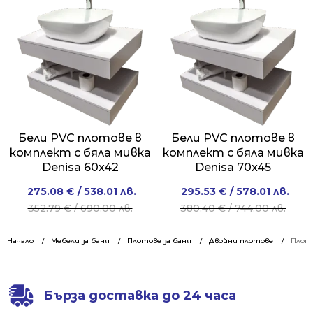
/
/
/
/
906.00 лв..
698.00 лв..
664.00 лв..
518.00 лв..
Бели PVC плотове в
Бели PVC плотове в
комплект с бяла мивка
комплект с бяла мивка
Denisa 60x42
Denisa 70x45
Original
Current
Original
Current
275.08
€
/ 538.01 лв.
295.53
€
/ 578.01 лв.
price
price
price
price
352.79
€
/ 690.00 лв.
380.40
€
/ 744.00 лв.
was:
is:
was:
is:
352.79 €
275.08 €
380.40 €
295.53 €
Начало
Мебели за баня
Плотове за баня
Двойни плотове
Плото
/
/
/
/
690.00 лв..
538.01 лв..
744.00 лв..
578.01 лв..
Бърза доставка до 24 часа