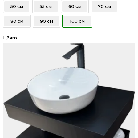
/
/
50 см
55 см
60 см
70 см
806.00 лв..
598.00 лв..
80 см
90 см
100 см
Цвят