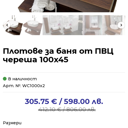
Плотове за баня от ПВЦ
череша 100x45
В наличност
Арт. №:
WC1000x2
305.75
€
/ 598.00 лв.
Original
Current
price
price
412.10
€
/ 806.00 лв.
was:
is:
412.10 €
305.75 €
Размери