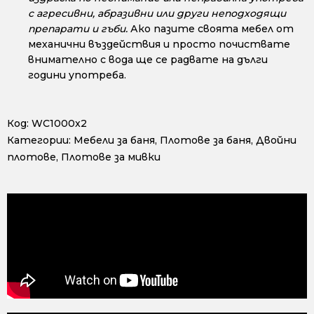
с агресивни, абразивни или други неподходящи
препарати и гъби.
Ако пазите своята мебел от
механични въздействия и просто почиствате
внимателно с вода ще се радвате на дълги
години употреба.
Код:
WC1000x2
Категории:
Мебели за баня
,
Плотове за баня
,
Двойни
плотове
,
Плотове за мивки