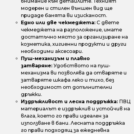
внимание към детайлите. Техният
модерен и стилен външен вид ще
придаде банята ви изисканост.
Едно или две чекмеджета:
С двете
чекмеджета на разположение, имате
достатъчно място за организиране на
козметика, хигиенни продукти и други
необходими аксесоари.
Пуш-механизъм и плавно
затваряне:
Удобството на пуш-
механизма ви позволява да отваряте и
затваряте шкафа леко и тихо, без
необходимост от допълнителни
дръжки.
Издръжливост и лесна поддръжка:
ПВЦ
материалът е издръжлив и устойчив на
влага, което го прави идеален за
използване в бани. Лесната поддръжка
го прави подходящ за ежедневна