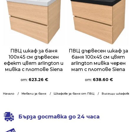
ПВЦ шкаф за баня
ПВЦ дървесен шкаф за
100х45 см дървесен
баня 100х45 см цвят
ефект цвят arlington и
arlington мивка черен
мивка с плотове Siena
мат с плотове Siena
623.26
€
638.60
€
от:
от:
Начало
Мебели за баня
Шкафове за баня от ПВЦ
Висящи шкафове 1
Бърза доставка до 24 часа