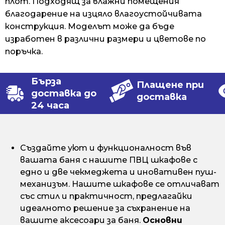
плот. Подходящ за влажни помещения
благодарение на изцяло влагоустойчивата
конструкция. Моделът може да бъде
изработен в различни размери и цветове по
поръчка.
Бърза
Плащене при
доставка до
доставка
24 часа
Създайте уют и функционалност във
вашата баня с нашите ПВЦ шкафове с
едно и две чекмеджета и иновативен пуш-
механизъм. Нашите шкафове се отличават
със стил и практичност, предлагайки
идеалното решение за съхранение на
вашите аксесоари за баня.
Основни