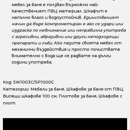
мебел за баня е ползван възможно най-
качественият ПВЦ материал. Шкафът е
напълно влаго и водоустойчив.
Единственият
начин да бъде компрометиран е ако се удари или
издраска по невнимание или неправилна употреба
с агресивни, абразивни или други неподходящи
препарати и гъби.
Ако пазите своята мебел от
механични въздействия и просто почиствате
внимателно с вода ще се радвате на дълги
години употреба.
Код:
SW1003C/SP1000C
Категории:
Мебели за баня
,
Шкафове за баня от ПВЦ
,
Висящи шкафове 100 см
,
Плотове за баня
,
Шкафове с
плот