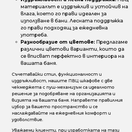
материалът е издръжлив и устойчив на
влага, което го прави идеален за
използване в бани. Лесната поддръжка
го прави подходящ за ежедневна
употреба.
Разнообразие от цветове:
Предлагаме
различни цветови варианти, които да
се вписват перфектно в интериора на
вашата баня.
Съчетавайки стил, функционалност и
издръжливост, нашите ПВЦ шкафове с две
чекмеджета с пуш-механизъм са идеалното
решение за подобряване на организацията и
визията на вашата баня. Направете правилния
избор за вашето пространство и се
наслаждавайте на ежедневния комфорт и
удоволствие.
Уважаеми клиенти, при изработката на тази