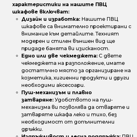
характеристики на нашите ПВЦ
шкафове включват:
Дизайн и изработка:
Нашите ПВЦ
шкафове са внимателно проектирани с
внимание към детайлите. Техният
модерен и стилен външен вид ще
придаде банята ви изисканост.
Едно или две чекмеджета:
С двете
чекмеджета на разположение, имате
достатъчно място за организиране на
козметика, хигиенни продукти и други
необходими аксесоари.
Пуш-механизъм и плавно
затваряне:
Удобството на пуш-
механизма ви позволява да отваряте и
затваряте шкафа леко и тихо, без
необходимост от допълнителни
дръжки.
Издръжливост и лесна поддръжка:
ПВЦ