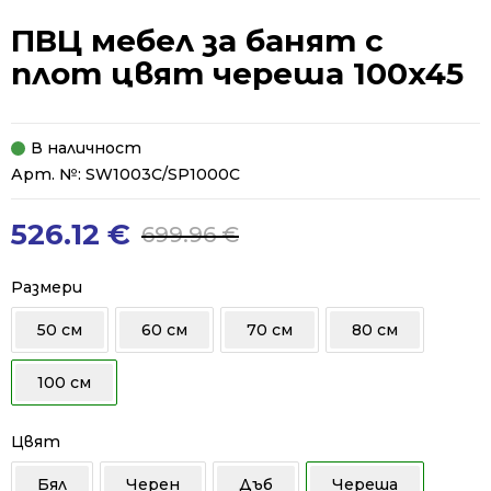
ПВЦ мебел за банят с
плот цвят череша 100x45
В наличност
Арт. №:
SW1003C/SP1000C
526.12
€
699.96
€
Original
Current
price
price
was:
is:
Размери
699.96 €.
526.12 €.
50 см
60 см
70 см
80 см
100 см
Цвят
Бял
Черен
Дъб
Череша