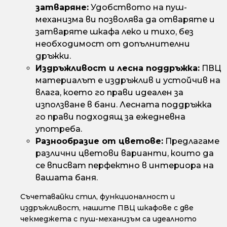
затваряне:
Удобството на пуш-
механизма ви позволява да отваряте и
затваряте шкафа леко и тихо, без
необходимост от допълнителни
дръжки.
Издръжливост и лесна поддръжка:
ПВЦ
материалът е издръжлив и устойчив на
влага, което го прави идеален за
използване в бани. Лесната поддръжка
го прави подходящ за ежедневна
употреба.
Разнообразие от цветове:
Предлагаме
различни цветови варианти, които да
се вписват перфектно в интериора на
вашата баня.
Съчетавайки стил, функционалност и
издръжливост, нашите ПВЦ шкафове с две
чекмеджета с пуш-механизъм са идеалното