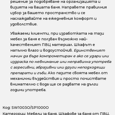
решение за подобряване на организацията и
визията на вашата баня. Направете правилния
избор за вашето пространство и се
наслаждавайте на ежедневния комфорт и
удоволствие.
Уважаеми клиенти, при изработката на тази
мебел за баня е ползван възможно най-
качественият ПВЦ материал. Шкафът е
напълно влаго и водоустойчив.
Единственият
начин да бъде компрометиран е ако се удари или
издраска по невнимание или неправилна употреба
с агресивни, абразивни или други неподходящи
препарати и гъби.
Ако пазите своята мебел от
механични въздействия и просто почиствате
внимателно с вода ще се радвате на дълги
години употреба.
Код:
SW1003O/SP1000O
Категории:
Мебели за баня
,
Шкафове за баня от ПВЦ
,