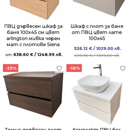
ПВЦ дървесен шкаф за
Шкаф с плот за баня
баня 100х45 см цвят
от ПВЦ цвят лате
arlington мивка черен
100x45
мат с плотове Siena
Original
Current
526.12
€
/ 1029.00 лв.
638.60
€
/ 1248.99 лв.
price
price
от:
699.96
€
/ 1369.00 лв.
was:
is:
-25%
-16%
699.96 €
526.12 €
/
/
1369.00 лв..
1029.00 лв..
Тъмно дървесен плот
Комплект ПВЦ бял