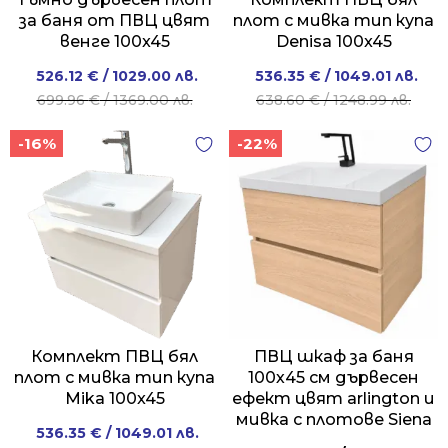
за баня от ПВЦ цвят
плот с мивка тип купа
венге 100x45
Denisa 100x45
Original
Current
Original
Current
526.12
€
/ 1029.00 лв.
536.35
€
/ 1049.01 лв.
price
price
price
price
699.96
€
/ 1369.00 лв.
638.60
€
/ 1248.99 лв.
was:
is:
was:
is:
-16%
-22%
699.96 €
526.12 €
638.60 €
536.35 €
/
/
/
/
1369.00 лв..
1029.00 лв..
1248.99 лв..
1049.01 лв..
Комплект ПВЦ бял
ПВЦ шкаф за баня
плот с мивка тип купа
100х45 см дървесен
Mika 100x45
ефект цвят arlington и
мивка с плотове Siena
Original
Current
536.35
€
/ 1049.01 лв.