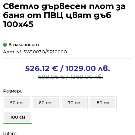
Светло дървесен плот за
баня от ПВЦ цвят дъб
100x45
В наличност
Арт. №:
SW1003O/SP1000O
526.12
€
/ 1029.00 лв.
Original
Current
price
price
699.96
€
/ 1369.00 лв.
was:
is:
699.96 €
526.12 €
Размери
/
/
50 см
60 см
70 см
80 см
1369.00 лв..
1029.00 лв..
100 см
Цвят