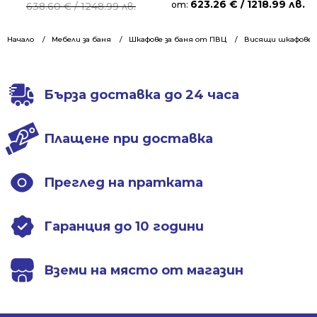
623.26
€
/ 1218.99 лв.
price
price
от:
638.60
€
/ 1248.99 лв.
was:
is:
638.60 €
536.35 €
Начало
Мебели за баня
Шкафове за баня от ПВЦ
Висящи шкафове 1
/
/
1248.99 лв..
1049.01 лв..
Бърза доставка до 24 часа
Плащене при доставка
Преглед на пратката
Гаранция до 10 години
Вземи на място от магазин