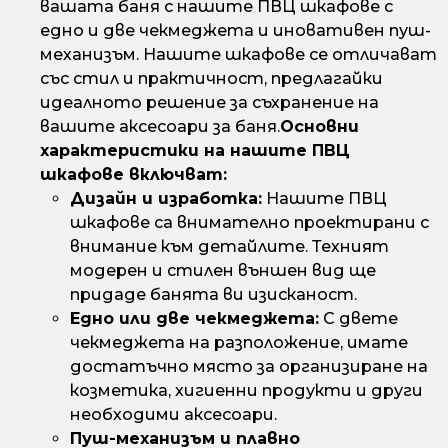
вашата баня с нашите ПВЦ шкафове с
едно и две чекмеджета и иновативен пуш-
механизъм. Нашите шкафове се отличават
със стил и практичност, предлагайки
идеалното решение за съхранение на
вашите аксесоари за баня.
Основни
характеристики на нашите ПВЦ
шкафове включват:
Дизайн и изработка:
Нашите ПВЦ
шкафове са внимателно проектирани с
внимание към детайлите. Техният
модерен и стилен външен вид ще
придаде банята ви изисканост.
Едно или две чекмеджета:
С двете
чекмеджета на разположение, имате
достатъчно място за организиране на
козметика, хигиенни продукти и други
необходими аксесоари.
Пуш-механизъм и плавно