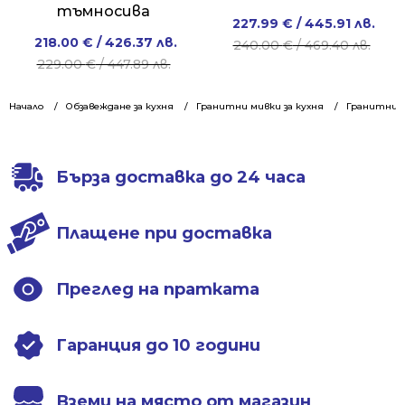
тъмносива
Original
Current
227.99
€
/ 445.91 лв.
Original
Current
218.00
€
/ 426.37 лв.
price
price
240.00
€
/ 469.40 лв.
price
price
229.00
€
/ 447.89 лв.
was:
is:
was:
is:
240.00 €
227.99 €
229.00 €
218.00 €
Начало
Обзавеждане за кухня
Гранитни мивки за кухня
/
/
Гранитни м
/
/
469.40 лв..
445.91 лв..
447.89 лв..
426.37 лв..
Бърза доставка до 24 часа
Плащене при доставка
Преглед на пратката
Гаранция до 10 години
Вземи на място от магазин