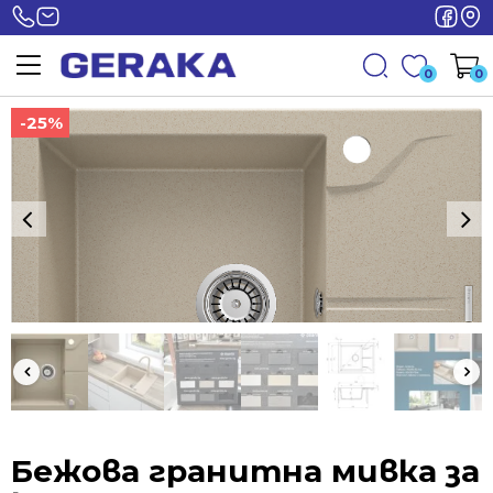
0
0
-25%
-25%
Бежова гранитна мивка за