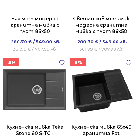
Бял мат модерна
Светло сив металик
гранитна мивка с
модерна гранитна
плот 86x50
мивка с плот 86x50
Original
Current
Original
Current
280.70
€
/ 549.00 лв.
280.70
€
/ 549.00 лв.
price
price
price
price
361.99
€
/ 707.99 лв.
361.99
€
/ 707.99 лв.
was:
is:
was:
is:
-5%
-5%
361.99 €
280.70 €
361.99 €
280.70 €
/
/
/
/
707.99 лв..
549.00 лв..
707.99 лв..
549.00 лв..
Кухненска мивка Тека
Кухненска мивка 65x49
Stone 60 S-TG -
гранитна Fat