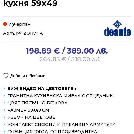
кухня 59х49
Изчерпан
Арт. №:
ZQN711A
198.89
€
/ 389.00 лв.
Original
Current
price
price
264.85
€
/ 518.00 лв.
was:
is:
264.85 €
198.89 €
Добави в Любими
/
/
518.00 лв..
389.00 лв..
ВИЖ ВИДЕО НА ЦВЕТОВЕТЕ ↓
ГРАНИТНА КУХНЕНСКА МИВКА С ОТЦЕДНИК
ЦВЯТ ПЯСЪЧНО БЕЖОВА
РАЗМЕР 59Х49 СМ
ИЗБОР НА ЦВЕТОВЕ
КОМПЛЕКТ СИФОНИ И ПРЕЛИВНА АРМАТУРА
ГАРАНЦИЯ 10ГОД. ОТ ПРОИЗВОДИТЕЛ