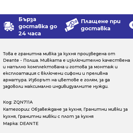
Бърза
Плащене при
доставка до
доставка
24 часа
Това е гранитна мивка за кухня произведена от
Deante - Полша. Мивката е изключително качествена
и напълно комплектована и готова за монтаж и
експлоатация с включени сифони и преливна
арматура. Изборът на цветове е голям, за да
задоволи максимално индивидуалните нужди.
Код:
ZQN711A
Категории:
Обзавеждане за кухня
,
Гранитни мивки за
кухня
,
Гранитни мивки с плот за кухня
Марка:
DEANTE