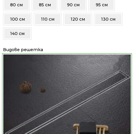
80 см
85 см
90 см
95 см
100 см
110 см
120 см
130 см
140 см
Видове решетка