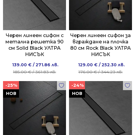
Черен линеен сифон с
Черен линеен сифон за
метална решетка 90
вграждане на плочка
см Solid Black УЛТРА
80 см Rock Black УЛТРА
НИСЪК
НИСЪК
Original
Current
Original
Current
139.00
€
/ 271.86 лв.
129.00
€
/ 252.30 лв.
price
price
price
price
185.00
€
/ 361.83 лв.
176.00
€
/ 344.23 лв.
was:
is:
was:
is:
-25%
-24%
185.00 €
139.00 €
176.00 €
129.00 €
/
/
/
/
НОВ
НОВ
361.83 лв..
271.86 лв..
344.23 лв..
252.30 лв..