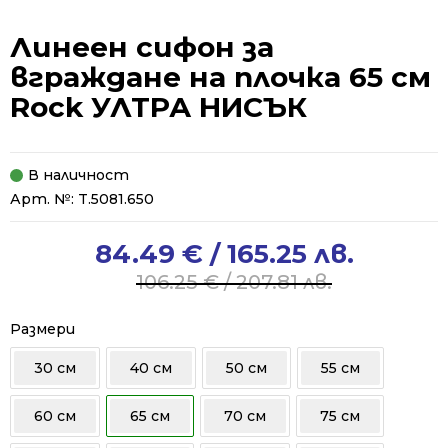
Линеен сифон за
вграждане на плочка 65 см
Rock УЛТРА НИСЪК
В наличност
Арт. №:
T.5081.650
84.49
€
/ 165.25 лв.
Original
Current
price
price
106.25
€
/ 207.81 лв.
was:
is:
106.25 €
84.49 €
Размери
/
/
30 см
40 см
50 см
55 см
207.81 лв..
165.25 лв..
60 см
65 см
70 см
75 см