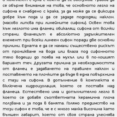
се обърне внимание на това, че основното легло на
сифона е снабдено с крака, за да може да се фиксира
добре към пода и да се зададе подходящ наклон.
(масово липсва при линейните сифони). Освен това
към леглото има фланец обикалящ сифона от всички
страни. Фланецът е абсолютно задължителен
елемент при всеки линеен сифон поради две основни
причини. Едната е да се намали съществено рискът
от проникване на вода или влага под сифонното
тяло водещи до поява на мухъл или в по-лошият
вариант теч. Другата причина за необходимостта
от фланец е задаването на правилен наклон и
поставянето на плочките да бъде в една повърхнина
с тази на сифона. В допълнение в комплекта е
включена хидроизолация, която се поставя над
фланеца. Естествено има и допълнително легло в
което се добавя съответната керамична плоча
ползвана и за пода в банята. Голямо предимство на
този сифон е това, че е с много малка височина като
външен габарит, което от своя страна улеснява