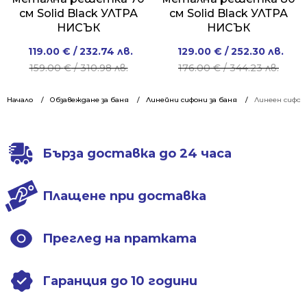
см Solid Black УЛТРА
см Solid Black УЛТРА
НИСЪК
НИСЪК
Original
Current
Original
Current
119.00
€
/ 232.74 лв.
129.00
€
/ 252.30 лв.
price
price
price
price
159.00
€
/ 310.98 лв.
176.00
€
/ 344.23 лв.
was:
is:
was:
is:
159.00 €
119.00 €
176.00 €
129.00 €
Начало
Обзавеждане за баня
Линейни сифони за баня
Линеен сифон 
/
/
/
/
310.98 лв..
232.74 лв..
344.23 лв..
252.30 лв..
Бърза доставка до 24 часа
Плащене при доставка
Преглед на пратката
Гаранция до 10 години