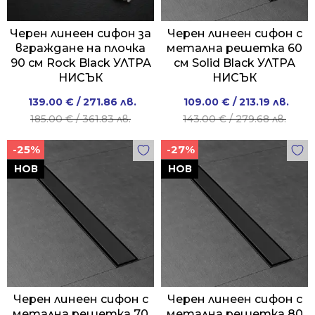
Черен линеен сифон за
Черен линеен сифон с
вграждане на плочка
метална решетка 60
90 см Rock Black УЛТРА
см Solid Black УЛТРА
НИСЪК
НИСЪК
Original
Current
Original
Current
139.00
€
/ 271.86 лв.
109.00
€
/ 213.19 лв.
price
price
price
price
185.00
€
/ 361.83 лв.
143.00
€
/ 279.68 лв.
was:
is:
was:
is:
-25%
-27%
185.00 €
139.00 €
143.00 €
109.00 €
/
/
/
/
НОВ
НОВ
361.83 лв..
271.86 лв..
279.68 лв..
213.19 лв..
Черен линеен сифон с
Черен линеен сифон с
метална решетка 70
метална решетка 80