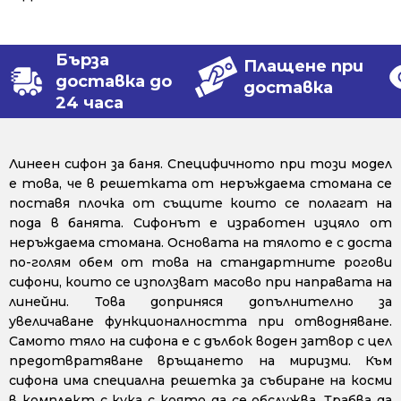
Бърза
Плащене при
доставка до
доставка
24 часа
Линеен сифон за баня. Специфичното при този модел
е това, че в решетката от неръждаема стомана се
поставя плочка от същите които се полагат на
пода в банята. Сифонът е изработен изцяло от
неръждаема стомана. Основата на тялото е с доста
по-голям обем от това на стандартните рогови
сифони, които се използват масово при направата на
линейни. Това доприняся допълнително за
увеличаване функционалността при отводняване.
Самото тяло на сифона е с дълбок воден затвор с цел
предотвратяване връщането на миризми. Към
сифона има специална решетка за събиране на косми
в комплект с кука с която да се обслужва. Трабва да