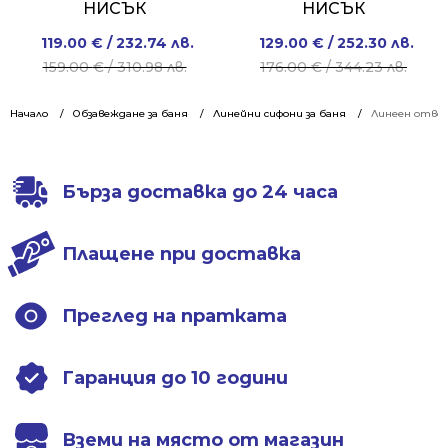
НИСЪК
НИСЪК
Original
Current
Original
Current
119.00
€
/ 232.74 лв.
129.00
€
/ 252.30 лв.
price
price
price
price
159.00
€
/ 310.98 лв.
176.00
€
/ 344.23 лв.
was:
is:
was:
is:
159.00 €
119.00 €
176.00 €
129.00 €
Начало
Обзавеждане за баня
Линейни сифони за баня
Линеен отвод
/
/
/
/
310.98 лв..
232.74 лв..
344.23 лв..
252.30 лв..
Бърза доставка до 24 часа
Плащене при доставка
Преглед на пратката
Гаранция до 10 години
Вземи на място от магазин