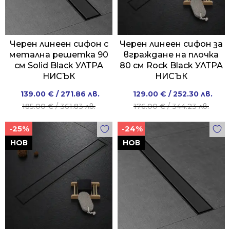
Черен линеен сифон с
Черен линеен сифон за
метална решетка 90
вграждане на плочка
см Solid Black УЛТРА
80 см Rock Black УЛТРА
НИСЪК
НИСЪК
Original
Current
Original
Current
139.00
€
/ 271.86 лв.
129.00
€
/ 252.30 лв.
price
price
price
price
185.00
€
/ 361.83 лв.
176.00
€
/ 344.23 лв.
was:
is:
was:
is:
-25%
-24%
185.00 €
139.00 €
176.00 €
129.00 €
/
/
/
/
НОВ
НОВ
361.83 лв..
271.86 лв..
344.23 лв..
252.30 лв..