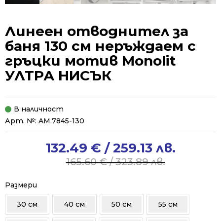
Линеен отводнител за
баня 130 см неръждаем с
гръцки мотив Monolit
УЛТРА НИСЪК
В наличност
Арт. №:
AM.7845-130
132.49
€
/ 259.13 лв.
Original
Current
price
price
165.60
€
/ 323.89 лв.
was:
is:
165.60 €
132.49 €
Размери
/
/
30 см
40 см
50 см
55 см
323.89 лв..
259.13 лв..