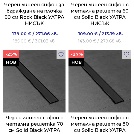
Черен линеен сифон за
Черен линеен сифон с
вграждане на плочка
метална решетка 60
90 см Rock Black УЛТРА
см Solid Black УЛТРА
НИСЪК
НИСЪК
Original
Current
Original
Current
139.00
€
/ 271.86 лв.
109.00
€
/ 213.19 лв.
price
price
price
price
185.00
€
/ 361.83 лв.
143.00
€
/ 279.68 лв.
was:
is:
was:
is:
-25%
-27%
185.00 €
139.00 €
143.00 €
109.00 €
/
/
/
/
НОВ
НОВ
361.83 лв..
271.86 лв..
279.68 лв..
213.19 лв..
Черен линеен сифон с
Черен линеен сифон с
метална решетка 70
метална решетка 80
см Solid Black УЛТРА
см Solid Black УЛТРА