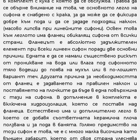
в комплект с кука с която да се обслужва. Трабва да
се обърне внимание на това, че основното легло на
сифона е снабдено с крака, за да може да се фиксира
добре към пода и да се зададе подходящ наклон.
(масово липсва при линейните сифони). Освен това
към леглото има фланец обикалящ сифона от всички
страни. Фланецът е абсолютно задължителен
елемент при всеки линеен сифон поради две основни
причини. Едната е да се намали съществено рискът
от проникване на вода или влага под сифонното
тяло водещи до поява на мухъл или в по-лошият
вариант теч. Другата причина за необходимостта
от фланец е задаването на правилен наклон и
поставянето на плочките да бъде в една повърхнина
с тази на сифона. В допълнение в комплекта е
включена хидроизолация, която се поставя над
фланеца. Естествено има и допълнително легло в
което се добавя съответната керамична плоча
ползвана и за пода в банята. Голямо предимство на
този сифон е това, че е с много малка височина като
външен габарит, което от своя страна улеснява