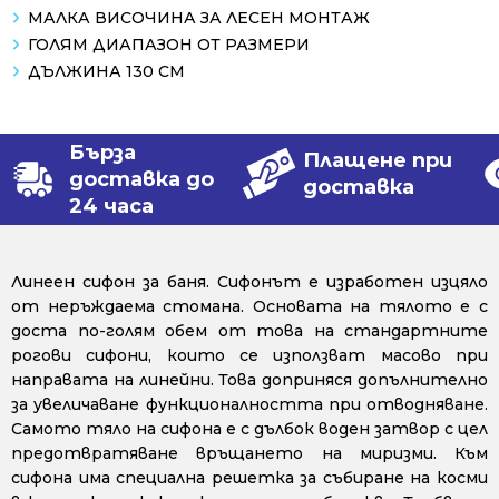
МАЛКА ВИСОЧИНА ЗА ЛЕСЕН МОНТАЖ
ГОЛЯМ ДИАПАЗОН ОТ РАЗМЕРИ
ДЪЛЖИНА 130 СМ
Бърза
Плащене при
доставка до
доставка
24 часа
Линеен сифон за баня. Сифонът е изработен изцяло
от неръждаема стомана. Основата на тялото е с
доста по-голям обем от това на стандартните
рогови сифони, които се използват масово при
направата на линейни. Това доприняся допълнително
за увеличаване функционалността при отводняване.
Самото тяло на сифона е с дълбок воден затвор с цел
предотвратяване връщането на миризми. Към
сифона има специална решетка за събиране на косми