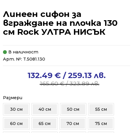
Линеен сифон за
вграждане на плочка 130
см Rock УЛТРА НИСЪК
В наличност
Арт. №:
T.5081.130
132.49
€
/ 259.13 лв.
Original
Current
price
price
165.60
€
/ 323.89 лв.
was:
is:
165.60 €
132.49 €
Размери
/
/
30 см
40 см
50 см
55 см
323.89 лв..
259.13 лв..
60 см
65 см
70 см
75 см