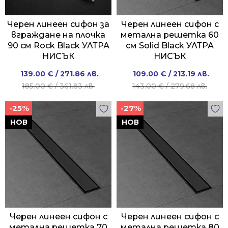
Черен линеен сифон за
Черен линеен сифон с
вграждане на плочка
метална решетка 60
90 см Rock Black УЛТРА
см Solid Black УЛТРА
НИСЪК
НИСЪК
Original
Current
Original
Current
139.00
€
/ 271.86 лв.
109.00
€
/ 213.19 лв.
price
price
price
price
185.00
€
/ 361.83 лв.
143.00
€
/ 279.68 лв.
was:
is:
was:
is:
-25%
-27%
185.00 €
139.00 €
143.00 €
109.00 €
/
/
/
/
НОВ
НОВ
361.83 лв..
271.86 лв..
279.68 лв..
213.19 лв..
Черен линеен сифон с
Черен линеен сифон с
метална решетка 70
метална решетка 80