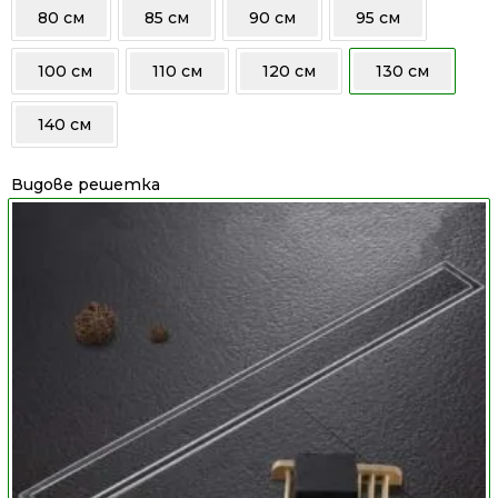
80 см
85 см
90 см
95 см
100 см
110 см
120 см
130 см
140 см
Видове решетка