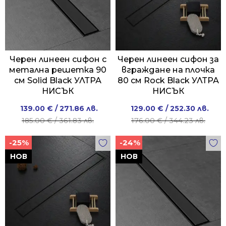
Черен линеен сифон с
Черен линеен сифон за
метална решетка 90
вграждане на плочка
см Solid Black УЛТРА
80 см Rock Black УЛТРА
НИСЪК
НИСЪК
Original
Current
Original
Current
139.00
€
/ 271.86 лв.
129.00
€
/ 252.30 лв.
price
price
price
price
185.00
€
/ 361.83 лв.
176.00
€
/ 344.23 лв.
was:
is:
was:
is:
-25%
-24%
185.00 €
139.00 €
176.00 €
129.00 €
/
/
/
/
НОВ
НОВ
361.83 лв..
271.86 лв..
344.23 лв..
252.30 лв..