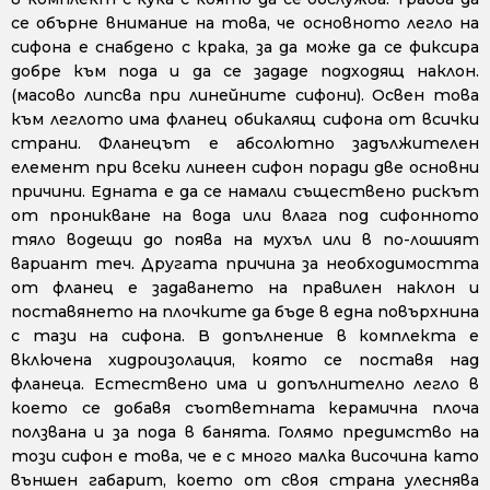
се обърне внимание на това, че основното легло на
сифона е снабдено с крака, за да може да се фиксира
добре към пода и да се зададе подходящ наклон.
(масово липсва при линейните сифони). Освен това
към леглото има фланец обикалящ сифона от всички
страни. Фланецът е абсолютно задължителен
елемент при всеки линеен сифон поради две основни
причини. Едната е да се намали съществено рискът
от проникване на вода или влага под сифонното
тяло водещи до поява на мухъл или в по-лошият
вариант теч. Другата причина за необходимостта
от фланец е задаването на правилен наклон и
поставянето на плочките да бъде в една повърхнина
с тази на сифона. В допълнение в комплекта е
включена хидроизолация, която се поставя над
фланеца. Естествено има и допълнително легло в
което се добавя съответната керамична плоча
ползвана и за пода в банята. Голямо предимство на
този сифон е това, че е с много малка височина като
външен габарит, което от своя страна улеснява