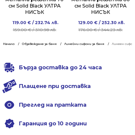
см Solid Black УЛТРА
см Solid Black УЛТРА
НИСЪК
НИСЪК
Original
Current
Original
Current
119.00
€
/ 232.74 лв.
129.00
€
/ 252.30 лв.
price
price
price
price
159.00
€
/ 310.98 лв.
176.00
€
/ 344.23 лв.
was:
is:
was:
is:
159.00 €
119.00 €
176.00 €
129.00 €
Начало
Обзавеждане за баня
Линейни сифони за баня
Линеен сифон 
/
/
/
/
310.98 лв..
232.74 лв..
344.23 лв..
252.30 лв..
Бърза доставка до 24 часа
Плащене при доставка
Преглед на пратката
Гаранция до 10 години