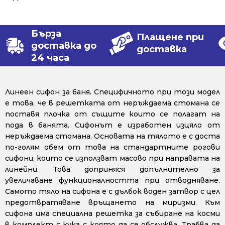
Бърза
Плащене при
доставка до
доставка
24 часа
Линеен сифон за баня. Специфичното при този модел
е това, че в решетката от неръждаема стомана се
поставя плочка от същите които се полагат на
пода в банята. Сифонът е изработен изцяло от
неръждаема стомана. Основата на тялото е с доста
по-голям обем от това на стандартните рогови
сифони, които се използват масово при направата на
линейни. Това доприняся допълнително за
увеличаване функционалността при отводняване.
Самото тяло на сифона е с дълбок воден затвор с цел
предотвратяване връщането на миризми. Към
сифона има специална решетка за събиране на косми
в комплект с кука с която да се обслужва. Трабва да