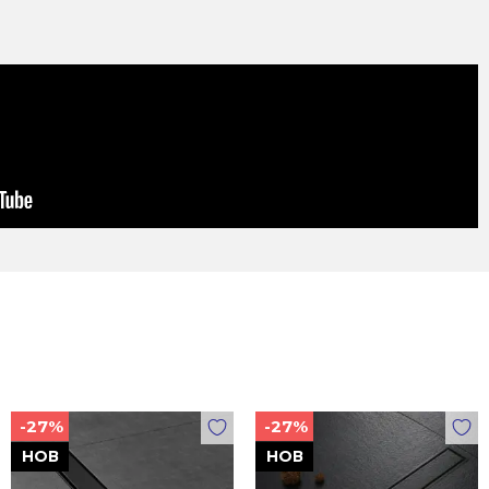
-27%
-27%
НОВ
НОВ