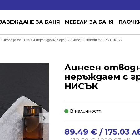
ЗАВЕЖДАНЕ ЗА БАНЯ
МЕБЕЛИ ЗА БАНЯ
ПЛОЧК
нител за баня 75 см неръждаем с гръцки мотив Monolit УЛТРА НИСЪК
Линеен отводн
неръждаем с г
НИСЪК
В наличност
89.49
€
/ 175.03 л
Original
Current
price
price