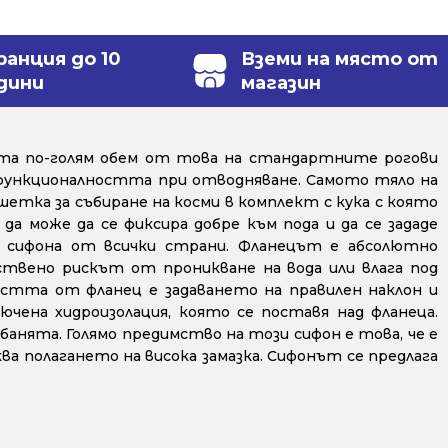
ранция до 10
Вземи на място от
дини
магазин
ста по-голям обем от това на стандартните рогови
е функционалността при отводняване. Самото тяло на
етка за събиране на косми в комплект с кука с която
 да може да се фиксира добре към пода и да се зададе
ящ сифона от всички страни. Фланецът е абсолютно
ствено рискът от проникване на вода или влага под
остта от фланец е задаването на правилен наклон и
чена хидроизолация, която се поставя над фланеца.
банята. Голямо предимство на този сифон е това, че е
ва полагането на висока замазка. Сифонът се предлага