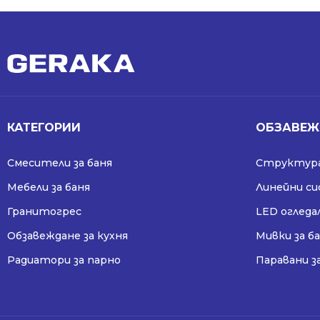
КАТЕГОРИИ
ОБЗАВЕЖ
Смесители за баня
Структура
Мебели за баня
Линейни с
Гранитогрес
LED огледа
Обзавеждане за кухня
Мивки за б
Радиатори за парно
Паравани з