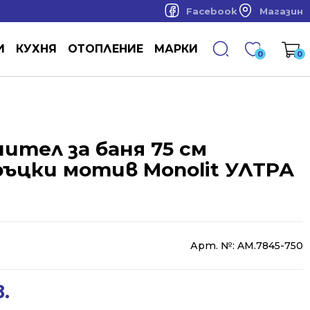
Facebook
Магазин
И
КУХНЯ
ОТОПЛЕНИЕ
МАРКИ
0
0
ител за баня 75 см
ръцки мотив Monolit УЛТРА
Арт. №:
AM.7845-750
в.