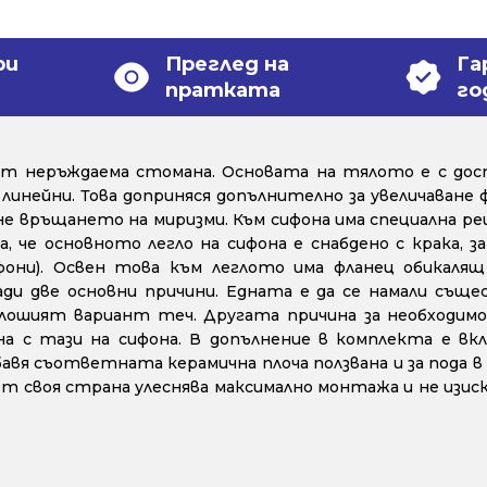
ри
Преглед на
Га
пратката
го
о от неръждаема стомана. Основата на тялото е с до
а линейни. Това доприняся допълнително за увеличаван
не връщането на миризми. Към сифона има специална реш
а, че основното легло на сифона е снабдено с крака, за
ифони). Освен това към леглото има фланец обикал
ди две основни причини. Едната е да се намали съще
-лошият вариант теч. Другата причина за необходим
а с тази на сифона. В допълнение в комплекта е вклю
вя съответната керамична плоча ползвана и за пода в 
т своя страна улеснява максимално монтажа и не изиск