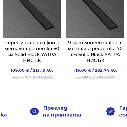
Черен линеен сифон с
Черен линеен сифон с
метална решетка 60
метална решетка 70
см Solid Black УЛТРА
см Solid Black УЛТРА
НИСЪК
НИСЪК
Original
Current
Original
Current
109.00
€
/ 213.19 лв.
119.00
€
/ 232.74 лв.
price
price
price
price
143.00
€
/ 279.68 лв.
159.00
€
/ 310.98 лв.
was:
is:
was:
is:
143.00 €
109.00 €
159.00 €
119.00 €
/
/
/
/
279.68 лв..
213.19 лв..
310.98 лв..
232.74 лв..
Преглед
Га
вка
на пратката
го