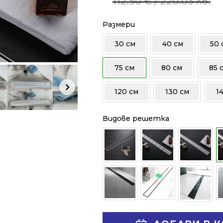
112.50
€
/ 220.03 лв.
was:
is:
112.50 €
89.49 €
Размери
/
/
30 см
40 см
50 
220.03 лв..
175.03 лв..
75 см
80 см
85 
120 см
130 см
1
Видове решетка
Alternative: