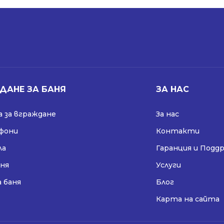
ДАНЕ ЗА БАНЯ
ЗА НАС
 за вграждане
За нас
ифони
Контакти
ла
Гаранция и Подд
аня
Услуги
а баня
Блог
Карта на сайта