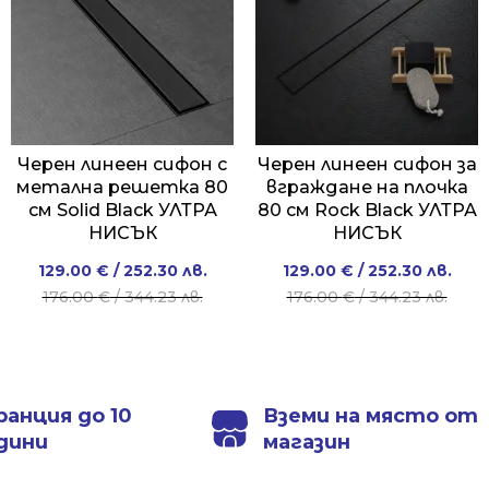
Черен линеен сифон с
Черен линеен сифон за
метална решетка 80
вграждане на плочка
см Solid Black УЛТРА
80 см Rock Black УЛТРА
НИСЪК
НИСЪК
Original
Current
Original
Current
129.00
€
/ 252.30 лв.
129.00
€
/ 252.30 лв.
price
price
price
price
176.00
€
/ 344.23 лв.
176.00
€
/ 344.23 лв.
was:
is:
was:
is:
176.00 €
129.00 €
176.00 €
129.00 €
/
/
/
/
344.23 лв..
252.30 лв..
344.23 лв..
252.30 лв..
ранция до 10
Вземи на място от
дини
магазин