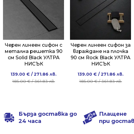
Черен линеен сифон с
Черен линеен сифон за
метална решетка 90
вграждане на плочка
см Solid Black УЛТРА
90 см Rock Black УЛТРА
НИСЪК
НИСЪК
Original
Current
Original
Current
139.00
€
/ 271.86 лв.
139.00
€
/ 271.86 лв.
price
price
price
price
185.00
€
/ 361.83 лв.
185.00
€
/ 361.83 лв.
was:
is:
was:
is:
185.00 €
139.00 €
185.00 €
139.00 €
/
/
/
/
361.83 лв..
271.86 лв..
361.83 лв..
271.86 лв..
Бърза доставка до
Плащене
24 часа
при доста