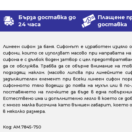
Бърза доставка до
Плащене п
24 часа
доставка
Линеен сифон за баня. Сифонът е изработен изцял
сифони, които се използват масово при направата н
сифона е с дълбок воден затвор с цел предотвратява
да се обслужва. Трабва да се обърне внимание на тов
подходящ наклон. (масово липсва при линейните с
задължителен елемент при всеки линеен сифон пора
сифонното тяло водещи до поява на мухъл или в по
поставянето на плочките да бъде в една повърхнин
Естествено има и допълнително легло в което се доба
с много малка височина като външен габарит, което о
в няколко размера.
Код:
AM.7845-750