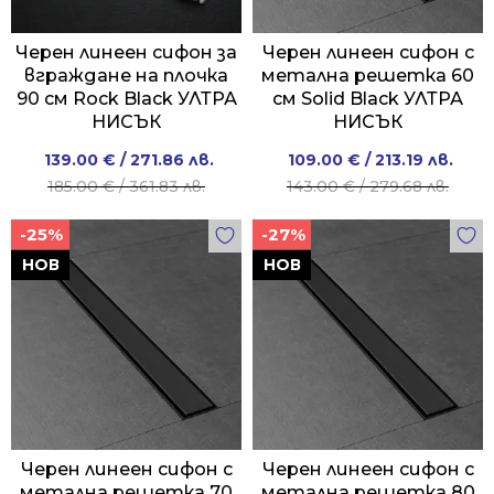
Черен линеен сифон за
Черен линеен сифон с
вграждане на плочка
метална решетка 60
90 см Rock Black УЛТРА
см Solid Black УЛТРА
НИСЪК
НИСЪК
Original
Current
Original
Current
139.00
€
/ 271.86 лв.
109.00
€
/ 213.19 лв.
price
price
price
price
185.00
€
/ 361.83 лв.
143.00
€
/ 279.68 лв.
was:
is:
was:
is:
-25%
-27%
185.00 €
139.00 €
143.00 €
109.00 €
/
/
/
/
НОВ
НОВ
361.83 лв..
271.86 лв..
279.68 лв..
213.19 лв..
Черен линеен сифон с
Черен линеен сифон с
метална решетка 70
метална решетка 80