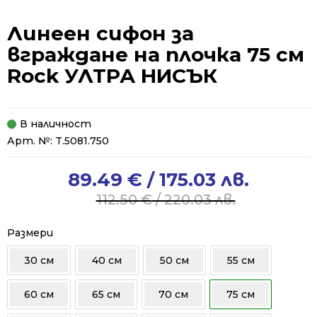
Линеен сифон за
вграждане на плочка 75 см
Rock УЛТРА НИСЪК
В наличност
Арт. №:
T.5081.750
89.49
€
/ 175.03 лв.
Original
Current
price
price
112.50
€
/ 220.03 лв.
was:
is:
112.50 €
89.49 €
Размери
/
/
30 см
40 см
50 см
55 см
220.03 лв..
175.03 лв..
60 см
65 см
70 см
75 см