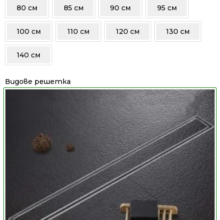
80 см
85 см
90 см
95 см
100 см
110 см
120 см
130 см
140 см
Видове решетка