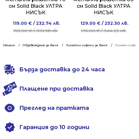
см Solid Black УЛТРА
см Solid Black УЛТРА
НИСЪК
НИСЪК
Original
Current
Original
Current
119.00
€
/ 232.74 лв.
129.00
€
/ 252.30 лв.
price
price
price
price
159.00
€
/ 310.98 лв.
176.00
€
/ 344.23 лв.
was:
is:
was:
is:
159.00 €
119.00 €
176.00 €
129.00 €
Начало
Обзавеждане за баня
Линейни сифони за баня
Линеен сифон
/
/
/
/
310.98 лв..
232.74 лв..
344.23 лв..
252.30 лв..
Бърза доставка до 24 часа
Плащене при доставка
Преглед на пратката
Гаранция до 10 години