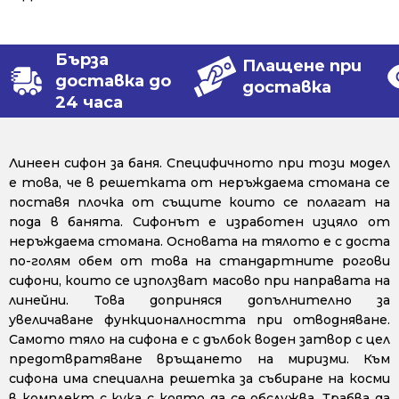
Бърза
Плащене при
доставка до
доставка
24 часа
Линеен сифон за баня. Специфичното при този модел
е това, че в решетката от неръждаема стомана се
поставя плочка от същите които се полагат на
пода в банята. Сифонът е изработен изцяло от
неръждаема стомана. Основата на тялото е с доста
по-голям обем от това на стандартните рогови
сифони, които се използват масово при направата на
линейни. Това доприняся допълнително за
увеличаване функционалността при отводняване.
Самото тяло на сифона е с дълбок воден затвор с цел
предотвратяване връщането на миризми. Към
сифона има специална решетка за събиране на косми
в комплект с кука с която да се обслужва. Трабва да