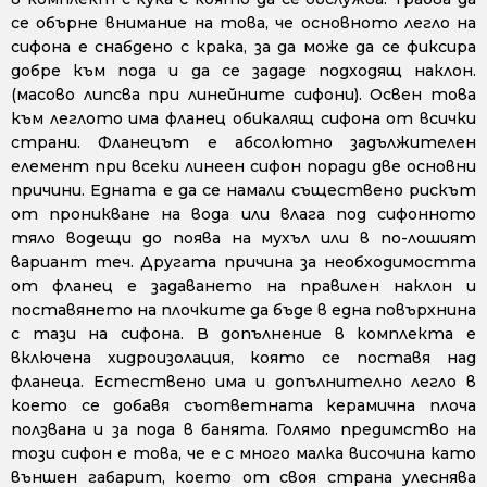
се обърне внимание на това, че основното легло на
сифона е снабдено с крака, за да може да се фиксира
добре към пода и да се зададе подходящ наклон.
(масово липсва при линейните сифони). Освен това
към леглото има фланец обикалящ сифона от всички
страни. Фланецът е абсолютно задължителен
елемент при всеки линеен сифон поради две основни
причини. Едната е да се намали съществено рискът
от проникване на вода или влага под сифонното
тяло водещи до поява на мухъл или в по-лошият
вариант теч. Другата причина за необходимостта
от фланец е задаването на правилен наклон и
поставянето на плочките да бъде в една повърхнина
с тази на сифона. В допълнение в комплекта е
включена хидроизолация, която се поставя над
фланеца. Естествено има и допълнително легло в
което се добавя съответната керамична плоча
ползвана и за пода в банята. Голямо предимство на
този сифон е това, че е с много малка височина като
външен габарит, което от своя страна улеснява