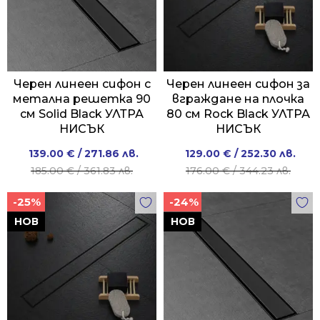
Черен линеен сифон с
Черен линеен сифон за
метална решетка 90
вграждане на плочка
см Solid Black УЛТРА
80 см Rock Black УЛТРА
НИСЪК
НИСЪК
Original
Current
Original
Current
139.00
€
/ 271.86 лв.
129.00
€
/ 252.30 лв.
price
price
price
price
185.00
€
/ 361.83 лв.
176.00
€
/ 344.23 лв.
was:
is:
was:
is:
-25%
-24%
185.00 €
139.00 €
176.00 €
129.00 €
/
/
/
/
НОВ
НОВ
361.83 лв..
271.86 лв..
344.23 лв..
252.30 лв..