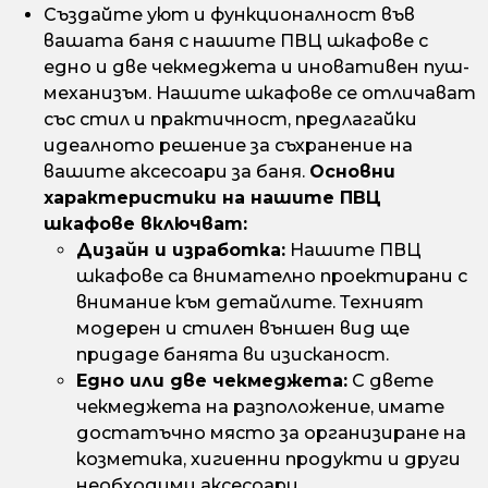
Създайте уют и функционалност във
вашата баня с нашите ПВЦ шкафове с
едно и две чекмеджета и иновативен пуш-
механизъм. Нашите шкафове се отличават
със стил и практичност, предлагайки
идеалното решение за съхранение на
вашите аксесоари за баня.
Основни
характеристики на нашите ПВЦ
шкафове включват:
Дизайн и изработка:
Нашите ПВЦ
шкафове са внимателно проектирани с
внимание към детайлите. Техният
модерен и стилен външен вид ще
придаде банята ви изисканост.
Едно или две чекмеджета:
С двете
чекмеджета на разположение, имате
достатъчно място за организиране на
козметика, хигиенни продукти и други
необходими аксесоари.