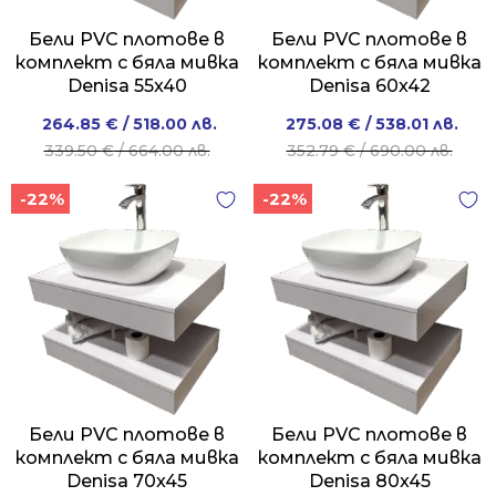
Бели PVC плотове в
Бели PVC плотове в
комплект с бяла мивка
комплект с бяла мивка
Denisa 55x40
Denisa 60x42
Original
Current
Original
Current
264.85
€
/ 518.00 лв.
275.08
€
/ 538.01 лв.
price
price
price
price
339.50
€
/ 664.00 лв.
352.79
€
/ 690.00 лв.
was:
is:
was:
is:
-22%
-22%
339.50 €
264.85 €
352.79 €
275.08 €
/
/
/
/
664.00 лв..
518.00 лв..
690.00 лв..
538.01 лв..
Бели PVC плотове в
Бели PVC плотове в
комплект с бяла мивка
комплект с бяла мивка
Denisa 70x45
Denisa 80x45