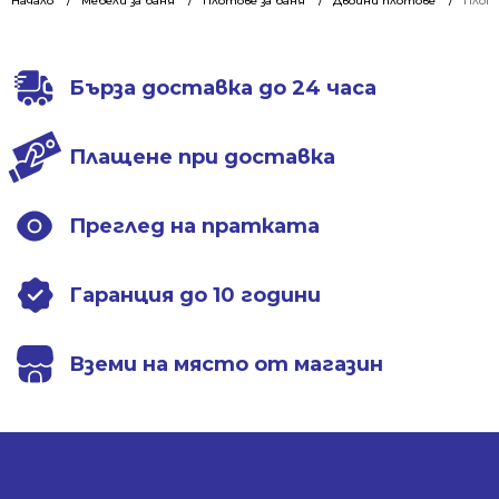
435.62 €
336.43 €
463.23 €
356.88 €
Начало
Мебели за баня
Плотове за баня
Двойни плотове
Плото
/
/
/
/
852.00 лв..
658.00 лв..
906.00 лв..
698.00 лв..
Бърза доставка до 24 часа
Плащене при доставка
Преглед на пратката
Гаранция до 10 години
Вземи на място от магазин