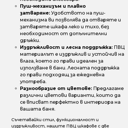
Пуш-механизъм и плавно
затваряне:
Удобството на пуш-
механизма ви позволява да отваряте и
затваряте шкафа леко и тихо, без
необходимост от допълнителни
дръжки.
Издръжливост и лесна поддръжка:
ПВЦ
материалът е издръжлив и устойчив на
влага, което го прави идеален за
използване в бани. Лесната поддръжка
го прави подходящ за ежедневна
употреба.
Разнообразие от цветове:
Предлагаме
различни цветови варианти, които да
се вписват перфектно в интериора на
вашата баня.
Съчетавайки стил, функционалност и
издръжливост, нашите ПВЦ шкафове с две