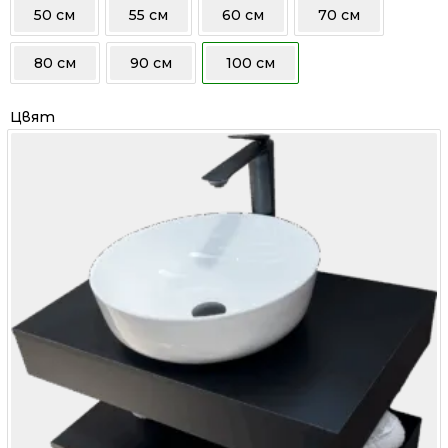
50 см
55 см
60 см
70 см
806.00 лв..
598.00 лв..
80 см
90 см
100 см
Цвят