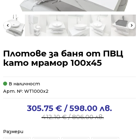
Плотове за баня от ПВЦ
като мрамор 100x45
В наличност
Арт. №:
WТ1000x2
305.75
€
/ 598.00 лв.
Original
Current
price
price
412.10
€
/ 806.00 лв.
was:
is:
412.10 €
305.75 €
Размери
/
/