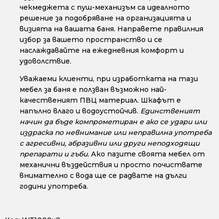
чекмеджета с пуш-механизъм са идеалното
решение за подобряване на организацията и
визията на вашата баня. Направете правилния
избор за вашето пространство и се
наслаждавайте на ежедневния комфорт и
удоволствие.
Уважаеми клиенти, при изработката на тази
мебел за баня е ползван възможно най-
качественият ПВЦ материал. Шкафът е
напълно влаго и водоустойчив.
Единственият
начин да бъде компрометиран е ако се удари или
издраска по невнимание или неправилна употреба
с агресивни, абразивни или други неподходящи
препарати и гъби.
Ако пазите своята мебел от
механични въздействия и просто почиствате
внимателно с вода ще се радвате на дълги
години употреба.